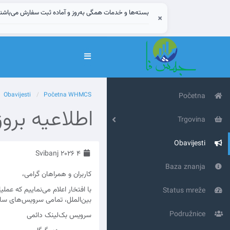
بسته‌ها و خدمات همگی به‌روز و آماده ثبت سفارش می‌باشن
×
Prebaci
navigaciju
Obavijesti
Početna WHMCS
Početna
اطلاعیه بر
Trgovina
Obavijesti
4 Svibanj 2026
Baza znanja
کاربران و همراهان گرامی،
با افتخار اعلام می‌نماییم که عم
Status mreže
بین‌الملل، تمامی سرویس‌های سا
Podružnice
سرویس بک‌لینک دائمی