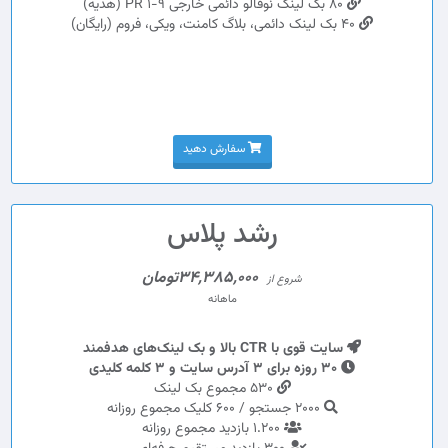
80 بک لینک نوفالو دائمی خارجی PR 1-9 (هدیه)
40 بک لینک دائمی، بلاگ کامنت، ویکی، فروم (رایگان)
سفارش دهید
رشد پلاس
34,385,000تومان
شروع از
ماهانه
سایت قوی با CTR بالا و بک لینک‌های هدفمند
30 روزه برای 3 آدرس سایت و 3 کلمه کلیدی
530 مجموع بک لینک
2000 جستجو / 600 کلیک مجموع روزانه
1.200 بازدید مجموع روزانه