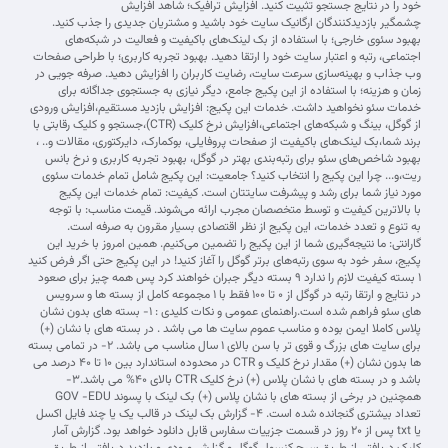
خود را در نتایج جستجو تثبیت کنید. افزایش ترافیک؛ شاهد افزایش
چشمگیر بازدیدکنندگان ارگانیک سایت خود باشید و مشتریان جدیدی را جذب کنید.
بهبود سئوی خارجی؛ با استفاده از بک لینک‌های باکیفیت و فعالیت در شبکه‌های
اجتماعی، رتبه و اعتبار سایت خود را ارتقا دهید. بهبود تجربه کاربری؛ با طراحی صفحات
وب جذاب و بهینه‌سازی سرعت سایت، رضایت کاربران را افزایش دهید. صرفه جویی در
زمان و هزینه؛ با استفاده از این پکیج جامع، دیگر نیازی به جستجوی جداگانه برای
خدمات سئو نخواهید داشت. خدمات این پکیج: افزایش بازدید مستقیم،افزایش ورودی
از گوگل، بینگ و شبکه‌های اجتماعی،افزایش نرخ کلیک (CTR)،جستجو و کلیک رقابتی با
برند شما،بک لینک‌های باکیفیت از صفحات پروفایلی، بوکمارک، دایرکتوری، مقالات و.. ،
بهبود شاخص‌های سئو برای رتبه‌بندی بهتر در گوگل، بهبود تجربه کاربری و نرخ بانس
ریت،و... چرا این پکیج را انتخاب کنید؟ جامعیت: این پکیج شامل تمام خدمات سئوی
مورد نیاز شما برای رشد و پیشرفت سایتتان است. کیفیت: تمام خدمات این پکیج
با بالاترین کیفیت و توسط متخصصان مجرب ارائه می‌شوند. قیمت مناسب: با توجه
به تنوع و تعدد خدمات، این پکیج از نظر اقتصادی بسیار مقرون به صرفه است.
گارانتی: ما نتیجه‌گیری شما از این پکیج را تضمین می‌کنیم. همین امروز با خرید این
پکیج، سفر خود به سوی رتبه‌های برتر گوگل را آغاز کنید! در این پکیج حتی اگر فرض کنید
۱ بسته کیفیت لازم را ندارد ۹ بسته دیگر جبران خواهند کرد پس همه چیز برای صعود
در نتایج و ارتقا رتبه در گوگل از ۰ تا ۱۰۰ فقط با ۱ مجموعه کامل از بسته ها و سرویس
های سئو فراهم شده است.راهنمای عمومی و نکات کلیدی : 1- بسته های بدون نشان
پلاس کاملا ایمن بوده و مناسب عموم سایت ها می باشد . در بسته های با نشان (+)
برای سایت های بزرگ و قوی تر با سن بالای 1 سال مناسب می باشد. 2- در تمامی بسته
ها بدون نشان (+) مقدار نرخ کلیک و CTR در محدوده استاندارد بین 10 تا 40 درصد می
باشد و در بسته های با نشان پلاس (+) نرخ کلیک CTR بالای 40% می باشد.3-
همچنین در برخی از بسته های با نشان پلاس (+) بک لینک با پسوند GOV -EDU
تعداد بیشتری گنجانده شده است. 4- گزارش بک لینک در قالب یک یا چند فایل اکسل
یا txt پس از ۲۰ روز در قسمت جزییات سفارس قابل دانلود خواهد بود. گزارش آمار