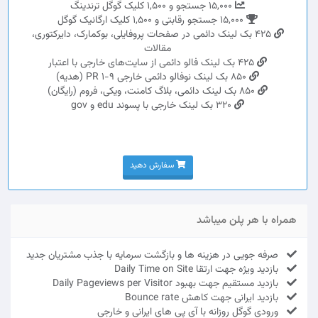
15,000 جستجو و 1,500 کلیک گوگل ترندینگ
15,000 جستجو رقابتی و 1,500 کلیک ارگانیک گوگل
425 بک لینک دائمی در صفحات پروفایلی، بوکمارک، دایرکتوری،
مقالات
425 بک لینک فالو دائمی از سایت‌های خارجی با اعتبار
850 بک لینک نوفالو دائمی خارجی PR 1-9 (هدیه)
850 بک لینک دائمی، بلاگ کامنت، ویکی، فروم (رایگان)
320 بک لینک خارجی با پسوند edu و gov
سفارش دهید
همراه با هر پلن میباشد
صرفه جویی در هزینه ها و بازگشت سرمایه با جذب مشتریان جدید
بازدید ویژه جهت ارتقا Daily Time on Site
بازدید مستقیم جهت بهبود Daily Pageviews per Visitor
بازدید ایرانی جهت کاهش Bounce rate
ورودی گوگل روزانه با آی پی های ایرانی و خارجی