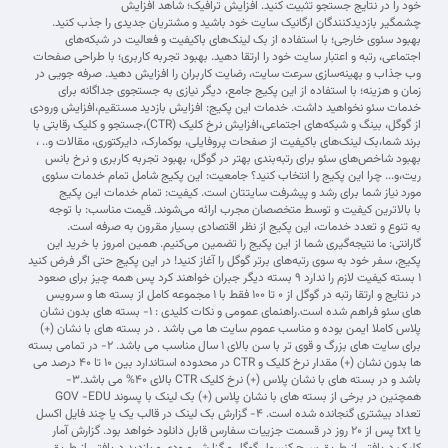
خود را در نتایج جستجو تثبیت کنید. افزایش ترافیک؛ شاهد افزایش
چشمگیر بازدیدکنندگان ارگانیک سایت خود باشید و مشتریان جدیدی را جذب کنید.
بهبود سئوی خارجی؛ با استفاده از بک لینک‌های باکیفیت و فعالیت در شبکه‌های
اجتماعی، رتبه و اعتبار سایت خود را ارتقا دهید. بهبود تجربه کاربری؛ با طراحی صفحات
وب جذاب و بهینه‌سازی سرعت سایت، رضایت کاربران را افزایش دهید. صرفه جویی در
زمان و هزینه؛ با استفاده از این پکیج جامع، دیگر نیازی به جستجوی جداگانه برای
خدمات سئو نخواهید داشت. خدمات این پکیج: افزایش بازدید مستقیم،افزایش ورودی
از گوگل، بینگ و شبکه‌های اجتماعی،افزایش نرخ کلیک (CTR)،جستجو و کلیک رقابتی با
برند شما،بک لینک‌های باکیفیت از صفحات پروفایلی، بوکمارک، دایرکتوری، مقالات و.. ،
بهبود شاخص‌های سئو برای رتبه‌بندی بهتر در گوگل، بهبود تجربه کاربری و نرخ بانس
ریت،و... چرا این پکیج را انتخاب کنید؟ جامعیت: این پکیج شامل تمام خدمات سئوی
مورد نیاز شما برای رشد و پیشرفت سایتتان است. کیفیت: تمام خدمات این پکیج
با بالاترین کیفیت و توسط متخصصان مجرب ارائه می‌شوند. قیمت مناسب: با توجه
به تنوع و تعدد خدمات، این پکیج از نظر اقتصادی بسیار مقرون به صرفه است.
گارانتی: ما نتیجه‌گیری شما از این پکیج را تضمین می‌کنیم. همین امروز با خرید این
پکیج، سفر خود به سوی رتبه‌های برتر گوگل را آغاز کنید! در این پکیج حتی اگر فرض کنید
۱ بسته کیفیت لازم را ندارد ۹ بسته دیگر جبران خواهند کرد پس همه چیز برای صعود
در نتایج و ارتقا رتبه در گوگل از ۰ تا ۱۰۰ فقط با ۱ مجموعه کامل از بسته ها و سرویس
های سئو فراهم شده است.راهنمای عمومی و نکات کلیدی : 1- بسته های بدون نشان
پلاس کاملا ایمن بوده و مناسب عموم سایت ها می باشد . در بسته های با نشان (+)
برای سایت های بزرگ و قوی تر با سن بالای 1 سال مناسب می باشد. 2- در تمامی بسته
ها بدون نشان (+) مقدار نرخ کلیک و CTR در محدوده استاندارد بین 10 تا 40 درصد می
باشد و در بسته های با نشان پلاس (+) نرخ کلیک CTR بالای 40% می باشد.3-
همچنین در برخی از بسته های با نشان پلاس (+) بک لینک با پسوند GOV -EDU
تعداد بیشتری گنجانده شده است. 4- گزارش بک لینک در قالب یک یا چند فایل اکسل
یا txt پس از ۲۰ روز در قسمت جزییات سفارس قابل دانلود خواهد بود. گزارش آمار