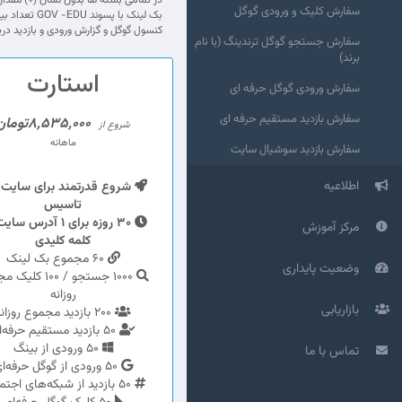
سفارش کلیک و ورودی گوگل
کنسول گوگل و گزارش ورودی و بازدید دری
سفارش جستجو گوگل ترندینگ (با نام
برند)
استارت
سفارش ورودی گوگل حرفه ای
سفارش بازدید مستقیم حرفه ای
8,535,000تومان
شروع از
ماهانه
سفارش بازدید سوشیال سایت
اطلاعیه
شروع قدرتمند برای سایت ت
تاسیس
مرکز آموزش
کلمه کلیدی
60 مجموع بک لینک
وضعیت پایداری
1000 جستجو / 100 ک
روزانه
بازاریابی
200 بازدید مجموع روزانه
50 بازدید مستقیم حرفه‌ای
50 ورودی از بینگ
تماس با ما
50 ورودی از گوگل حرفه‌ای
50 بازدید از شبکه‌های اجتماعی