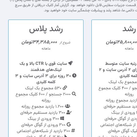
در تمامی بسته ها بدون نشان (+) مقدار نرخ کلیک و CTR در محدوده استاندارد بین 10 تا 40 درصد می باشد و در بسته های با نشان پلاس (+) نرخ کلیک CTR بالای 40% می باشد.3- همچنین در برخی از بسته های با نشان پلاس (+)
ند GOV -EDU تعداد بیشتری گنجانده شده است. 4- گزارش بک لینک در قالب یک یا چند فایل اکسل یا txt پس از ۲۰ روز در قسمت جزییات سفارس قابل دانلود خواهد بود. گزارش آمار کلیک دریافتی از طریق سرچ
خدمات دائمی ما، شاهد رشد و پیشرفت چشمگیر سایت خود خواهید بود.
رشد
رشد پلاس
25,800,0تومان
34,385,000تومان
شروع از
ماهانه
ماهانه
رتبه سایت متوسط
سایت قوی با CTR بالا و بک
30 روزه برای 2 آدرس سایت و 2
لینک‌های هدفمند
لمه کلیدی
30 روزه برای 3 آدرس سایت و 3
کلمه کلیدی
4000 جستجو / 400 کلیک مجموع
530 مجموع بک لینک
روزانه
2000 جستجو / 600 کلیک مجموع
روزانه
1.200 بازدید مجموع روزانه
300 بازدید مستقیم حرفه‌ای
300 ورودی از بینگ
300 ورودی از گوگل حرفه‌ای
300 بازدید از شبکه‌های اجتماعی