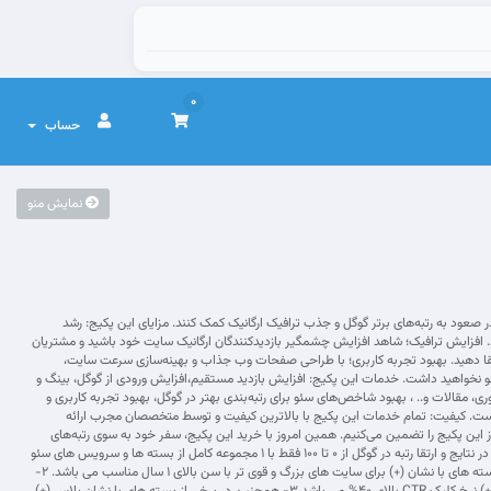
0
حساب
نمایش منو
 گرد هم آمده‌اند تا به شما در صعود به رتبه‌های برتر گوگل و جذب ترافیک ارگانیک کمک کنند. مزایای این پکیج: رشد
ید. افزایش ترافیک؛ شاهد افزایش چشمگیر بازدیدکنندگان ارگانیک سایت خود باشید و مشتریان
ارتقا دهید. بهبود تجربه کاربری؛ با طراحی صفحات وب جذاب و بهینه‌سازی سرعت سایت،
سئو نخواهید داشت. خدمات این پکیج: افزایش بازدید مستقیم،افزایش ورودی از گوگل، بینگ و
 بوکمارک، دایرکتوری، مقالات و.. ، بهبود شاخص‌های سئو برای رتبه‌بندی بهتر در گوگل، بهبود تجربه کاربری و
 است. کیفیت: تمام خدمات این پکیج با بالاترین کیفیت و توسط متخصصان مجرب ارائه
ز این پکیج را تضمین می‌کنیم. همین امروز با خرید این پکیج، سفر خود به سوی رتبه‌های
برتر گوگل را آغاز کنید! در این پکیج حتی اگر فرض کنید ۱ بسته کیفیت لازم را ندارد ۹ بسته دیگر جبران خواهند کرد پس همه چیز برای صعود در نتایج و ارتقا رتبه در گوگل از ۰ تا ۱۰۰ فقط با ۱ مجموعه کامل از بسته ها و سرویس های سئو
فراهم شده است.راهنمای عمومی و نکات کلیدی : 1- بسته های بدون نشان پلاس کاملا ایمن بوده و مناسب عموم سایت ها می باشد . در بسته های با نشان (+) برای سایت های بزرگ و قوی تر با سن بالای 1 سال مناسب می باشد. 2-