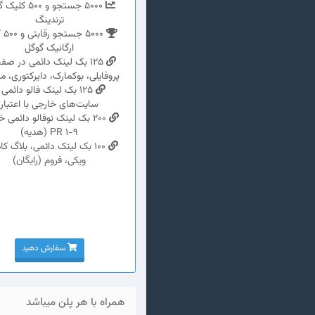
5000 جستجو و 500 
ترندینگ
5000 
ارگانیک گوگل
125 بک لینک دائمی در ص
پروفایلی، بوکمارک، دایرکتوری، م
125 بک لینک فالو دائمی 
سایت‌های خارجی با اعتبار
200 بک لینک نوفالو دائمی 
PR 1-9 (هدیه)
100 بک لینک دائمی، بلاگ ک
ویکی، فروم (رایگان)
سفارش دهید
همراه با هر پلن میباشد