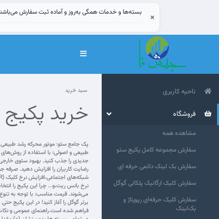
بسته‌ها و خدمات همگی به‌روز و آماده ثبت سفارش می‌باشن
×
تغییر
وضعیت
ناوبری
سبد خرید
ناحیه کاربری
خرید پکیج 
فروشگاه
مشاهده همه
سفارش مجموعه کامل پکیج سئو
طبیعی و اصولی؛ با استفاده از روش‌های 
جدیدی را جذب کنید. بهبود سئوی خارجی؛ 
سفارش بک لینک دائمی حرفه ای
رضایت کاربران را افزایش دهید. صرفه جو
سفارش کلیک ارگانیک پلکانی گوگل
نرخ بانس ریت،و... چرا این پکیج را ان
می‌شوند. قیمت مناسب: با توجه به تنوع 
سفارش کلیک حرفه‌ای رپورتاژ و
بک‌لینک