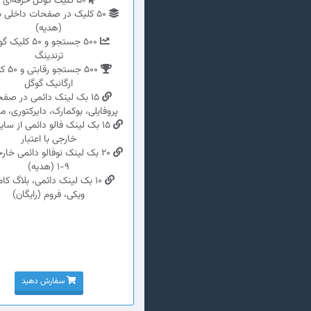
50 کلیک گوگل حرفه‌ای
50 کلیک در صفحات داخلی 
(هدیه)
500 جستجو و 50 کلی
ترندینگ
500 جستجو
ارگانیک گوگل
15 بک لینک دائمی در صف
پروفایلی، بوکمارک، دایرکتوری، م
15 بک لینک فالو دائمی از سا
خارجی با اعتبار
1-9 (هدیه)
10 بک لینک دائمی، بلاگ کا
ویکی، فروم (رایگان)
سفارش دهید