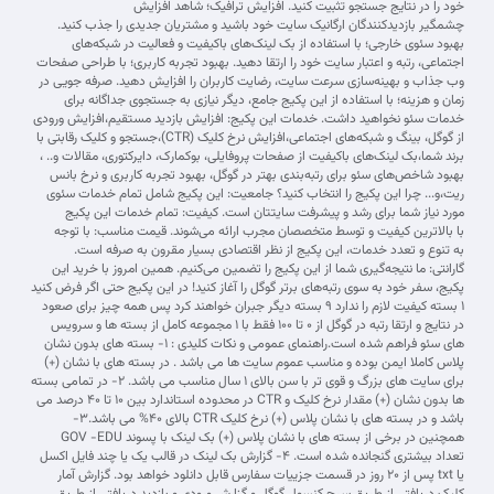
خود را در نتایج جستجو تثبیت کنید. افزایش ترافیک؛ شاهد افزایش
چشمگیر بازدیدکنندگان ارگانیک سایت خود باشید و مشتریان جدیدی را جذب کنید.
بهبود سئوی خارجی؛ با استفاده از بک لینک‌های باکیفیت و فعالیت در شبکه‌های
اجتماعی، رتبه و اعتبار سایت خود را ارتقا دهید. بهبود تجربه کاربری؛ با طراحی صفحات
وب جذاب و بهینه‌سازی سرعت سایت، رضایت کاربران را افزایش دهید. صرفه جویی در
زمان و هزینه؛ با استفاده از این پکیج جامع، دیگر نیازی به جستجوی جداگانه برای
خدمات سئو نخواهید داشت. خدمات این پکیج: افزایش بازدید مستقیم،افزایش ورودی
از گوگل، بینگ و شبکه‌های اجتماعی،افزایش نرخ کلیک (CTR)،جستجو و کلیک رقابتی با
برند شما،بک لینک‌های باکیفیت از صفحات پروفایلی، بوکمارک، دایرکتوری، مقالات و.. ،
بهبود شاخص‌های سئو برای رتبه‌بندی بهتر در گوگل، بهبود تجربه کاربری و نرخ بانس
ریت،و... چرا این پکیج را انتخاب کنید؟ جامعیت: این پکیج شامل تمام خدمات سئوی
مورد نیاز شما برای رشد و پیشرفت سایتتان است. کیفیت: تمام خدمات این پکیج
با بالاترین کیفیت و توسط متخصصان مجرب ارائه می‌شوند. قیمت مناسب: با توجه
به تنوع و تعدد خدمات، این پکیج از نظر اقتصادی بسیار مقرون به صرفه است.
گارانتی: ما نتیجه‌گیری شما از این پکیج را تضمین می‌کنیم. همین امروز با خرید این
پکیج، سفر خود به سوی رتبه‌های برتر گوگل را آغاز کنید! در این پکیج حتی اگر فرض کنید
۱ بسته کیفیت لازم را ندارد ۹ بسته دیگر جبران خواهند کرد پس همه چیز برای صعود
در نتایج و ارتقا رتبه در گوگل از ۰ تا ۱۰۰ فقط با ۱ مجموعه کامل از بسته ها و سرویس
های سئو فراهم شده است.راهنمای عمومی و نکات کلیدی : 1- بسته های بدون نشان
پلاس کاملا ایمن بوده و مناسب عموم سایت ها می باشد . در بسته های با نشان (+)
برای سایت های بزرگ و قوی تر با سن بالای 1 سال مناسب می باشد. 2- در تمامی بسته
ها بدون نشان (+) مقدار نرخ کلیک و CTR در محدوده استاندارد بین 10 تا 40 درصد می
باشد و در بسته های با نشان پلاس (+) نرخ کلیک CTR بالای 40% می باشد.3-
همچنین در برخی از بسته های با نشان پلاس (+) بک لینک با پسوند GOV -EDU
تعداد بیشتری گنجانده شده است. 4- گزارش بک لینک در قالب یک یا چند فایل اکسل
یا txt پس از ۲۰ روز در قسمت جزییات سفارس قابل دانلود خواهد بود. گزارش آمار