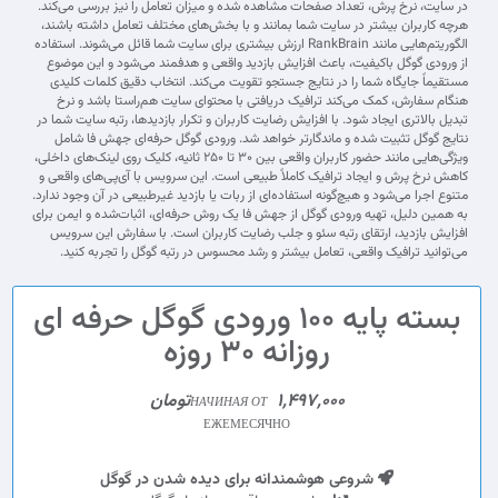
در سایت، نرخ پرش، تعداد صفحات مشاهده شده و میزان تعامل را نیز بررسی می‌کند.
هرچه کاربران بیشتر در سایت شما بمانند و با بخش‌های مختلف تعامل داشته باشند،
الگوریتم‌هایی مانند RankBrain ارزش بیشتری برای سایت شما قائل می‌شوند. استفاده
از ورودی گوگل باکیفیت، باعث افزایش بازدید واقعی و هدفمند می‌شود و این موضوع
مستقیماً جایگاه شما را در نتایج جستجو تقویت می‌کند. انتخاب دقیق کلمات کلیدی
هنگام سفارش، کمک می‌کند ترافیک دریافتی با محتوای سایت هم‌راستا باشد و نرخ
تبدیل بالاتری ایجاد شود. با افزایش رضایت کاربران و تکرار بازدیدها، رتبه سایت شما در
نتایج گوگل تثبیت شده و ماندگارتر خواهد شد. ورودی گوگل حرفه‌ای جهش فا شامل
ویژگی‌هایی مانند حضور کاربران واقعی بین ۳۰ تا ۲۵۰ ثانیه، کلیک روی لینک‌های داخلی،
کاهش نرخ پرش و ایجاد ترافیک کاملاً طبیعی است. این سرویس با آی‌پی‌های واقعی و
متنوع اجرا می‌شود و هیچ‌گونه استفاده‌ای از ربات یا بازدید غیرطبیعی در آن وجود ندارد.
به همین دلیل، تهیه ورودی گوگل از جهش فا یک روش حرفه‌ای، اثبات‌شده و ایمن برای
افزایش بازدید، ارتقای رتبه سئو و جلب رضایت کاربران است. با سفارش این سرویس
می‌توانید ترافیک واقعی، تعامل بیشتر و رشد محسوس در رتبه گوگل را تجربه کنید.
بسته پایه 100 ورودی گوگل حرفه ای
روزانه 30 روزه
1,497,000تومان
НАЧИНАЯ ОТ
ЕЖЕМЕСЯЧНО
شروعی هوشمندانه برای دیده شدن در گوگل