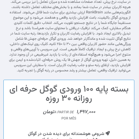
در سایت، نرخ پرش، تعداد صفحات مشاهده شده و میزان تعامل را نیز بررسی می‌کند.
هرچه کاربران بیشتر در سایت شما بمانند و با بخش‌های مختلف تعامل داشته باشند،
الگوریتم‌هایی مانند RankBrain ارزش بیشتری برای سایت شما قائل می‌شوند. استفاده
از ورودی گوگل باکیفیت، باعث افزایش بازدید واقعی و هدفمند می‌شود و این موضوع
مستقیماً جایگاه شما را در نتایج جستجو تقویت می‌کند. انتخاب دقیق کلمات کلیدی
هنگام سفارش، کمک می‌کند ترافیک دریافتی با محتوای سایت هم‌راستا باشد و نرخ
تبدیل بالاتری ایجاد شود. با افزایش رضایت کاربران و تکرار بازدیدها، رتبه سایت شما در
نتایج گوگل تثبیت شده و ماندگارتر خواهد شد. ورودی گوگل حرفه‌ای جهش فا شامل
ویژگی‌هایی مانند حضور کاربران واقعی بین ۳۰ تا ۲۵۰ ثانیه، کلیک روی لینک‌های داخلی،
کاهش نرخ پرش و ایجاد ترافیک کاملاً طبیعی است. این سرویس با آی‌پی‌های واقعی و
متنوع اجرا می‌شود و هیچ‌گونه استفاده‌ای از ربات یا بازدید غیرطبیعی در آن وجود ندارد.
به همین دلیل، تهیه ورودی گوگل از جهش فا یک روش حرفه‌ای، اثبات‌شده و ایمن برای
افزایش بازدید، ارتقای رتبه سئو و جلب رضایت کاربران است. با سفارش این سرویس
می‌توانید ترافیک واقعی، تعامل بیشتر و رشد محسوس در رتبه گوگل را تجربه کنید.
بسته پایه 100 ورودی گوگل حرفه ای
روزانه 30 روزه
1,497,000تومان
A PARTIR DE
POR MÊS
شروعی هوشمندانه برای دیده شدن در گوگل