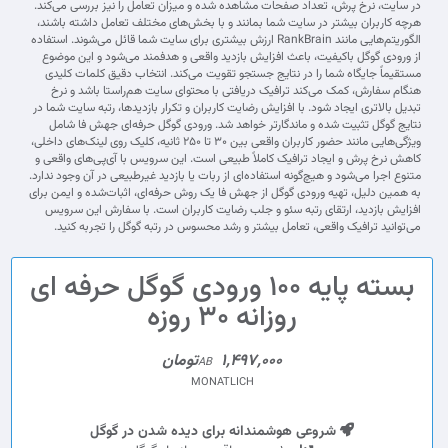
در سایت، نرخ پرش، تعداد صفحات مشاهده شده و میزان تعامل را نیز بررسی می‌کند.
هرچه کاربران بیشتر در سایت شما بمانند و با بخش‌های مختلف تعامل داشته باشند،
الگوریتم‌هایی مانند RankBrain ارزش بیشتری برای سایت شما قائل می‌شوند. استفاده
از ورودی گوگل باکیفیت، باعث افزایش بازدید واقعی و هدفمند می‌شود و این موضوع
مستقیماً جایگاه شما را در نتایج جستجو تقویت می‌کند. انتخاب دقیق کلمات کلیدی
هنگام سفارش، کمک می‌کند ترافیک دریافتی با محتوای سایت هم‌راستا باشد و نرخ
تبدیل بالاتری ایجاد شود. با افزایش رضایت کاربران و تکرار بازدیدها، رتبه سایت شما در
نتایج گوگل تثبیت شده و ماندگارتر خواهد شد. ورودی گوگل حرفه‌ای جهش فا شامل
ویژگی‌هایی مانند حضور کاربران واقعی بین ۳۰ تا ۲۵۰ ثانیه، کلیک روی لینک‌های داخلی،
کاهش نرخ پرش و ایجاد ترافیک کاملاً طبیعی است. این سرویس با آی‌پی‌های واقعی و
متنوع اجرا می‌شود و هیچ‌گونه استفاده‌ای از ربات یا بازدید غیرطبیعی در آن وجود ندارد.
به همین دلیل، تهیه ورودی گوگل از جهش فا یک روش حرفه‌ای، اثبات‌شده و ایمن برای
افزایش بازدید، ارتقای رتبه سئو و جلب رضایت کاربران است. با سفارش این سرویس
می‌توانید ترافیک واقعی، تعامل بیشتر و رشد محسوس در رتبه گوگل را تجربه کنید.
بسته پایه 100 ورودی گوگل حرفه ای
روزانه 30 روزه
1,497,000تومان
AB
MONATLICH
شروعی هوشمندانه برای دیده شدن در گوگل