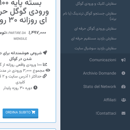
بسته پایه 00
سفارش کلیک و ورودی گوگل
ورودی گوگل حر
سفارش جستجو گوگل ترندینگ (با نام
ای روزانه 30 روزه
برند)
سفارش ورودی گوگل حرفه ای
1,497,000تومان
A PARTIRE DA
سفارش بازدید مستقیم حرفه ای
MENSILE
سفارش بازدید سوشیال سایت
شروعی هوشمندانه برای د
شدن در گوگل
Comunicazioni
100 ورودی واقعی روزانه از گوگل
مجموع 3,000 ورودی در مدت دوره
Archivio Domande
حداکثر 1
کلیدی
Stato del Network
دوره 30 روزه پایدار
Affiliati
ORDINA SUBITO
Contattaci!