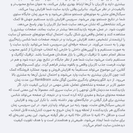
بیشتری دارند و کاربران با آن‌ها ارتباط بهتری برقرار می‌کنند، به عنوان منابع محبوب‌تر و
باکیفیت‌تر در نظر می‌گیرند. بنابراین وقتی بازدید سایت شما افزایش پیدا می‌کند،
سیگنال‌های مثبتی به موتورهای جستجو منتقل می‌شود و به مرور زمان جایگاه سئوی
شما در نتایج جستجو بهتر می‌شود. سرویس افزایش بازدید مستقیم جهش فا کمک
می‌کند نشانه‌هایی که نشان می‌دهد سایت شما نیاز کاربران را بهتر پاسخ می‌دهد،
تقویت شود. در عمل، هرچه بازدیدکننده‌ها بیشتر در سایت بمانند، صفحات بیشتری را
مشاهده کنند و تعامل واقعی‌تری شکل بگیرد، احتمال اینکه موتورهای جستجو آن سایت
را ارزشمندتر تشخیص دهند افزایش می‌یابد؛ و در نتیجه، صفحات شما شانس رتبه‌گیری
بهتر را به دست می‌آورند. در نسخه حرفه‌ای این سرویس، شما می‌توانید بازدید سایت را
به صورت مستقیم و با آی‌پی‌های داخلی یا خارجی (به انتخاب خودتان) از کشور محبوب
مدنظر انجام دهید تا ترافیک دریافتی با بازار هدف‌تان هم‌راستا باشد. ترافیک ارگانیک و
مستقیم باعث می‌شود سایت شما هم از نظر جایگاه در نتایج بهتر دیده شود و هم در
نهایت، فرصت جذب کاربران واقعی و بالقوه بیشتر فراهم گردد. برای کسب‌وکارهای
آنلاین، این موضوع می‌تواند مستقیماً به افزایش فروش و بهبود عملکرد فروشگاه کمک
کند؛ چون کاربران بیشتری به سایت وارد می‌شوند و احتمال تبدیل آن‌ها به مشتری بالا
می‌رود. از دید الگوریتم‌های یادگیری ماشین گوگل مانند RankBrain نیز، مدت زمان
حضور کاربر در صفحه و نشانه‌های تعامل، نقش مهمی در ارزیابی کیفیت دارد. اگر
بازدیدکننده مدت‌زمان قابل توجهی را در سایت سپری کند، معمولاً به این معنی است که
صفحه محتوای مرتبط و مفیدی ارائه کرده است؛ و در نتیجه، آن صفحه می‌تواند شانس
بیشتری برای قرار گرفتن در جایگاه‌های بهتر داشته باشد. با تکرار این روند و افزایش
تدریجی سیگنال‌های مثبت، بهبود رتبه نیز می‌تواند پایدارتر شود. در این سرویس، زمان
ماندگاری هر بازدیدکننده از لحظه ورود تا زمان خروج به صورت کنترل‌شده قابل انتخاب
است و حداقل ۳۰ ثانیه تا حداکثر ۲۵۰ ثانیه در نظر گرفته می‌شود. این یعنی تجربه‌ای که
برای سایت شما ایجاد می‌شود، طبیعی‌تر و هدفمندتر است و با هدف تقویت کیفیت
دیده‌شدن سایت انجام می‌گردد.