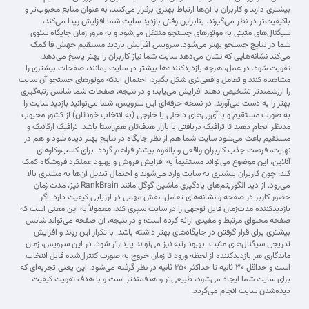
بیشتری دارند و کاربران با آن‌ها ارتباط بهتری برقرار می‌کنند، به عنوان منابع محبوب‌تر و
باکیفیت‌تر در نظر می‌گیرند. بنابراین وقتی بازدید سایت شما افزایش پیدا می‌کند،
سیگنال‌های مثبتی به موتورهای جستجو منتقل می‌شود و به مرور زمان جایگاه سئوی
شما در نتایج جستجو بهتر می‌شود. سرویس افزایش بازدید مستقیم جهش فا کمک
می‌کند نشانه‌هایی که نشان می‌دهد سایت شما نیاز کاربران را بهتر پاسخ می‌دهد،
تقویت شود. در عمل، هرچه بازدیدکننده‌ها بیشتر در سایت بمانند، صفحات بیشتری را
مشاهده کنند و تعامل واقعی‌تری شکل بگیرد، احتمال اینکه موتورهای جستجو آن سایت
را ارزشمندتر تشخیص دهند افزایش می‌یابد؛ و در نتیجه، صفحات شما شانس رتبه‌گیری
بهتر را به دست می‌آورند. در نسخه حرفه‌ای این سرویس، شما می‌توانید بازدید سایت را
به صورت مستقیم و با آی‌پی‌های داخلی یا خارجی (به انتخاب خودتان) از کشور محبوب
مدنظر انجام دهید تا ترافیک دریافتی با بازار هدف‌تان هم‌راستا باشد. ترافیک ارگانیک و
مستقیم باعث می‌شود سایت شما هم از نظر جایگاه در نتایج بهتر دیده شود و هم در
نهایت، فرصت جذب کاربران واقعی و بالقوه بیشتر فراهم گردد. برای کسب‌وکارهای
آنلاین، این موضوع می‌تواند مستقیماً به افزایش فروش و بهبود عملکرد فروشگاه کمک
کند؛ چون کاربران بیشتری به سایت وارد می‌شوند و احتمال تبدیل آن‌ها به مشتری بالا
می‌رود. از دید الگوریتم‌های یادگیری ماشین گوگل مانند RankBrain نیز، مدت زمان
حضور کاربر در صفحه و نشانه‌های تعامل، نقش مهمی در ارزیابی کیفیت دارد. اگر
بازدیدکننده مدت‌زمان قابل توجهی را در سایت سپری کند، معمولاً به این معنی است که
صفحه محتوای مرتبط و مفیدی ارائه کرده است؛ و در نتیجه، آن صفحه می‌تواند شانس
بیشتری برای قرار گرفتن در جایگاه‌های بهتر داشته باشد. با تکرار این روند و افزایش
تدریجی سیگنال‌های مثبت، بهبود رتبه نیز می‌تواند پایدارتر شود. در این سرویس، زمان
ماندگاری هر بازدیدکننده از لحظه ورود تا زمان خروج به صورت کنترل‌شده قابل انتخاب
است و حداقل ۳۰ ثانیه تا حداکثر ۲۵۰ ثانیه در نظر گرفته می‌شود. این یعنی تجربه‌ای که
برای سایت شما ایجاد می‌شود، طبیعی‌تر و هدفمندتر است و با هدف تقویت کیفیت
دیده‌شدن سایت انجام می‌گردد.