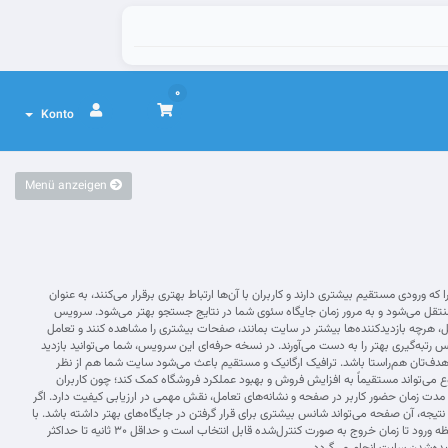
0
Konto
Menü anzeigen
ورودی مستقیم بیشتری دارند و کاربران با آن‌ها ارتباط بهتری برقرار می‌کنند، به عنوان
و منتقل می‌شود و به مرور زمان جایگاه سئوی شما در نتایج جستجو بهتر می‌شود. سرویس
، هرچه بازدیدکننده‌ها بیشتر در سایت بمانند، صفحات بیشتری را مشاهده کنند و تعامل
به‌گیری بهتر را به دست می‌آورند. در نسخه حرفه‌ای این سرویس، شما می‌توانید بازدید
ر هدف‌تان هم‌راستا باشد. ترافیک ارگانیک و مستقیم باعث می‌شود سایت شما هم از نظر
وع می‌تواند مستقیماً به افزایش فروش و بهبود عملکرد فروشگاه کمک کند؛ چون کاربران
سایت وارد می‌شوند و احتمال تبدیل آن‌ها به مشتری بالا می‌رود. از دید الگوریتم‌های یادگیری ماشین گوگل مانند RankBrain نیز، مدت زمان حضور کاربر در صفحه و نشانه‌های تعامل، نقش مهمی در ارزیابی کیفیت دارد. اگر
تیجه، آن صفحه می‌تواند شانس بیشتری برای قرار گرفتن در جایگاه‌های بهتر داشته باشد. با
تکرار این روند و افزایش تدریجی سیگنال‌های مثبت، بهبود رتبه نیز می‌تواند پایدارتر شود. در این سرویس، زمان ماندگاری هر بازدیدکننده از لحظه ورود تا زمان خروج به صورت کنترل‌شده قابل انتخاب است و حداقل ۳۰ ثانیه تا حداکثر