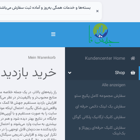
بسته‌ها و خدمات همگی به‌روز و آماده ثبت سفارش می‌باشن
×
Navigation
ein-/ausblenden
Mein Warenkorb
Kundencenter Home
خرید بازدی
Shop
Alle anzeigen
رازِ رتبه‌های بالاتر، در یک جمله خلاصه
سفارش مجموعه کامل پکیج سئو
منابع محبوب‌تر و باکیفیت‌تر در نظر می
افزایش بازدید مستقیم جهش فا کمک می‌ک
سفارش بک لینک دائمی حرفه ای
واقعی‌تری شکل بگیرد، احتمال اینکه مو
سایت را به صورت مستقیم و با آی‌پی‌های
سفارش کلیک ارگانیک پلکانی گوگل
جایگاه در نتایج بهتر دیده شود و هم در
سفارش کلیک حرفه‌ای رپورتاژ و
بازدیدکننده مدت‌زمان قابل توجهی را در
بک‌لینک