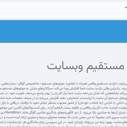
د.
د مستقیم وبسایت
 می‌شود: «بازدید مستقیمِ واقعی همراه با تعامل». موتورهای جستجو—به‌خصوص گوگل—سایت‌هایی را که 
‌گیرند. بنابراین وقتی بازدید سایت شما افزایش پیدا می‌کند، سیگنال‌های مثبتی به موتورهای جستج
ند نشانه‌هایی که نشان می‌دهد سایت شما نیاز کاربران را بهتر پاسخ می‌دهد، تقویت شود. در عمل
تورهای جستجو آن سایت را ارزشمندتر تشخیص دهند افزایش می‌یابد؛ و در نتیجه، صفحات شما شانس رت
 داخلی یا خارجی (به انتخاب خودتان) از کشور محبوب مدنظر انجام دهید تا ترافیک دریافتی با بازا
 نهایت، فرصت جذب کاربران واقعی و بالقوه بیشتر فراهم گردد. برای کسب‌وکارهای آنلاین، این موض
بیشتری به 
 سایت سپری کند، معمولاً به این معنی است که صفحه محتوای مرتبط و مفیدی ارائه کرده است؛ و در ن