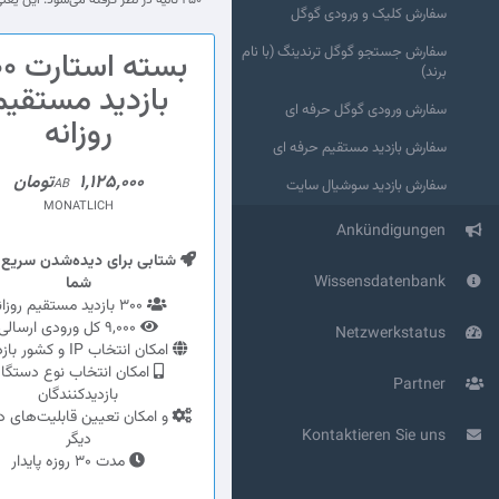
۲۵۰ ثانیه در نظر گرفته می‌شود. این یعنی تجربه‌ای که برای سایت شما ایجاد می‌شود، طبیعی‌تر و هدفمندتر است و با هدف تقویت کیفیت دیده‌شدن سایت انجام می‌گردد.
سفارش کلیک و ورودی گوگل
سفارش جستجو گوگل ترندینگ (با نام
بسته ا
برند)
بازدید مستقیم
سفارش ورودی گوگل حرفه ای
روزانه
سفارش بازدید مستقیم حرفه ای
1,125,000تومان
سفارش بازدید سوشیال سایت
AB
MONATLICH
Ankündigungen
شتابی برای دیده‌شدن سریع
Wissensdatenbank
شما
300 بازدید مستقیم روزانه
9,000 کل ورودی ارسالی
Netzwerkstatus
امکان انتخاب IP و کشور بازدیدها
امکان انتخاب نوع دستگا
Partner
بازدیدکنندگان
و امکان تعیین قابلیت‌های د
Kontaktieren Sie uns
دیگر
مدت 30 روزه پایدار