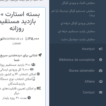
۲۵۰ ثانیه در نظر گرفته می‌شود. این یعنی تجربه‌ای که برای سایت شما ایجاد می‌شود، طبیعی‌تر و هدفمندتر است و با هدف تقویت کیفیت دیده‌شدن سایت انجام می‌گردد.
سفارش کلیک و ورودی گوگل
سفارش جستجو گوگل ترندینگ (با نام
بسته ا
برند)
بازدید مستقیم
سفارش ورودی گوگل حرفه ای
روزانه
سفارش بازدید مستقیم حرفه ای
1,125,000تومان
سفارش بازدید سوشیال سایت
ÎNCEPĂND DE LA
LUNAR
Anunțuri
شتابی برای دیده‌شدن سریع
Biblioteca de cunoștințe
شما
300 بازدید مستقیم روزانه
9,000 کل ورودی ارسالی
Starea sistemelor
امکان انتخاب IP و کشور بازدیدها
امکان انتخاب نوع دستگا
Afiliere
بازدیدکنندگان
و امکان تعیین قابلیت‌های د
Contact
دیگر
مدت 30 روزه پایدار