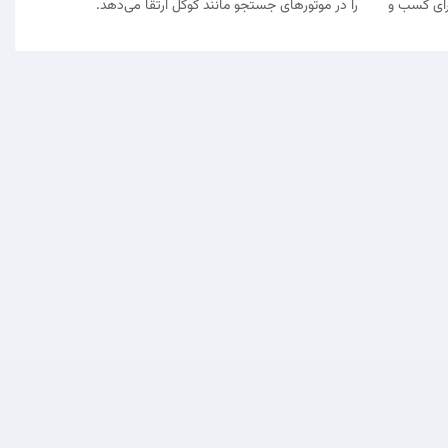
رای کسب و
را در موتورهای جستجو مانند گوگل ارتقا می‌دهد.
دمات
-
همکاری در فروش
-
درباره ما
-
آموزش
-
Română