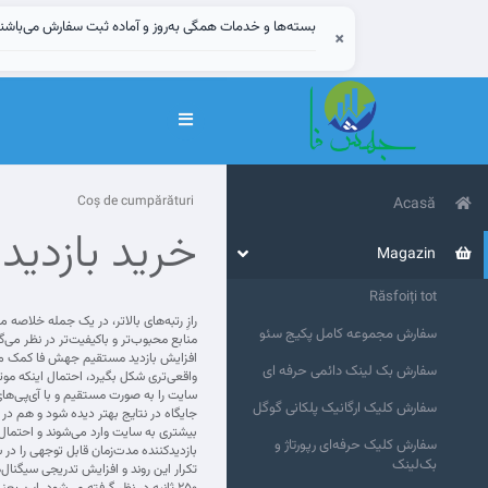
بسته‌ها و خدمات همگی به‌روز و آماده ثبت سفارش می‌باشن
×
Navigare
Toggle
Coș de cumpărături
Acasă
خرید بازدی
Magazin
Răsfoiți tot
رازِ رتبه‌های بالاتر، در یک جمله خلاصه
سفارش مجموعه کامل پکیج سئو
منابع محبوب‌تر و باکیفیت‌تر در نظر می
افزایش بازدید مستقیم جهش فا کمک می‌ک
سفارش بک لینک دائمی حرفه ای
واقعی‌تری شکل بگیرد، احتمال اینکه مو
سایت را به صورت مستقیم و با آی‌پی‌های
سفارش کلیک ارگانیک پلکانی گوگل
جایگاه در نتایج بهتر دیده شود و هم در
سفارش کلیک حرفه‌ای رپورتاژ و
بازدیدکننده مدت‌زمان قابل توجهی را در
بک‌لینک