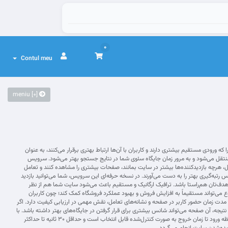
0
Contul meu
[+] meniu
ورودی مستقیم بیشتری دارند و کاربران با آن‌ها ارتباط بهتری برقرار می‌کنند، به عنوان
و منتقل می‌شود و به مرور زمان جایگاه سئوی شما در نتایج جستجو بهتر می‌شود. سرویس
، هرچه بازدیدکننده‌ها بیشتر در سایت بمانند، صفحات بیشتری را مشاهده کنند و تعامل
به‌گیری بهتر را به دست می‌آورند. در نسخه حرفه‌ای این سرویس، شما می‌توانید بازدید
ر هدف‌تان هم‌راستا باشد. ترافیک ارگانیک و مستقیم باعث می‌شود سایت شما هم از نظر
وع می‌تواند مستقیماً به افزایش فروش و بهبود عملکرد فروشگاه کمک کند؛ چون کاربران
سایت وارد می‌شوند و احتمال تبدیل آن‌ها به مشتری بالا می‌رود. از دید الگوریتم‌های یادگیری ماشین گوگل مانند RankBrain نیز، مدت زمان حضور کاربر در صفحه و نشانه‌های تعامل، نقش مهمی در ارزیابی کیفیت دارد. اگر
تیجه، آن صفحه می‌تواند شانس بیشتری برای قرار گرفتن در جایگاه‌های بهتر داشته باشد. با
تکرار این روند و افزایش تدریجی سیگنال‌های مثبت، بهبود رتبه نیز می‌تواند پایدارتر شود. در این سرویس، زمان ماندگاری هر بازدیدکننده از لحظه ورود تا زمان خروج به صورت کنترل‌شده قابل انتخاب است و حداقل ۳۰ ثانیه تا حداکثر