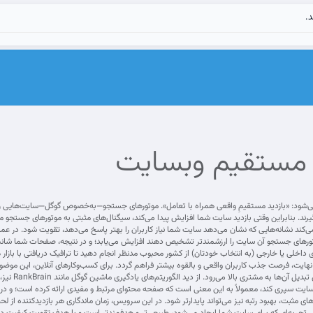
د.
د مستقیم وبسایت
 می‌شود: «بازدید مستقیمِ واقعی همراه با تعامل». موتورهای جستجو—به‌خصوص گوگل—سایت‌هایی را که 
‌گیرند. بنابراین وقتی بازدید سایت شما افزایش پیدا می‌کند، سیگنال‌های مثبتی به موتورهای جستج
ند نشانه‌هایی که نشان می‌دهد سایت شما نیاز کاربران را بهتر پاسخ می‌دهد، تقویت شود. در عمل
تورهای جستجو آن سایت را ارزشمندتر تشخیص دهند افزایش می‌یابد؛ و در نتیجه، صفحات شما شانس رت
 داخلی یا خارجی (به انتخاب خودتان) از کشور محبوب مدنظر انجام دهید تا ترافیک دریافتی با بازا
 نهایت، فرصت جذب کاربران واقعی و بالقوه بیشتر فراهم گردد. برای کسب‌وکارهای آنلاین، این موض
بیشتری به 
 سایت سپری کند، معمولاً به این معنی است که صفحه محتوای مرتبط و مفیدی ارائه کرده است؛ و در ن