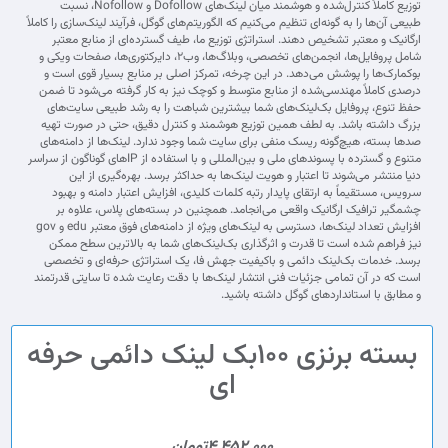
توزیع کاملاً کنترل‌شده و هوشمند میان لینک‌های Dofollow و Nofollow، نسبت
طبیعی آن‌ها را به گونه‌ای تنظیم می‌کنیم که الگوریتم‌های گوگل، فرآیند لینک‌سازی را کاملاً
ارگانیک و معتبر تشخیص دهند. استراتژی توزیع ما، طیف گسترده‌ای از منابع معتبر
شامل پروفایل‌ها، انجمن‌های تخصصی، وبلاگ‌ها، وب‌۲، دایرکتوری‌ها، صفحات ویکی و
بوکمارک‌ها را پوشش می‌دهد. در این چرخه، تمرکز اصلی بر منابع بسیار قوی است و
درصدی کاملاً مهندسی‌شده از منابع متوسط و کوچک نیز به کار گرفته می‌شود تا ضمن
حفظ تنوع، پروفایل بک‌لینک‌های شما بیشترین شباهت را به رشد طبیعی سایت‌های
بزرگ داشته باشد. به لطف همین توزیع هوشمند و کنترل دقیق، حتی در صورت تهیه
صدها بسته، هیچ‌گونه ریسک منفی برای سایت شما وجود ندارد. لینک‌ها از دامنه‌های
متنوع و گسترده با پسوندهای ملی و بین‌المللی و با استفاده از IPهای گوناگون از سراسر
دنیا منتشر می‌شوند تا اعتبار و هویت لینک‌ها به حداکثر برسد. بهره‌گیری از این
سرویس، مستقیماً به ارتقای پایدار رتبه کلمات کلیدی، افزایش اعتبار دامنه و بهبود
چشمگیر ترافیک ارگانیک واقعی می‌انجامد. همچنین در بسته‌های پلاس، علاوه بر
افزایش تعداد لینک‌ها، دسترسی به لینک‌های ویژه از دامنه‌های فوق معتبر edu و gov
نیز فراهم شده است تا قدرت و اثرگذاری بک‌لینک‌های شما به بالاترین سطح ممکن
برسد. خدمات بک‌لینک دائمی و باکیفیت جهش فا، یک استراتژی حرفه‌ای و تخصصی
است که در آن تمامی جزئیات فنی انتشار لینک‌ها با دقت رعایت شده تا سایتی قدرتمند
و مطابق با استانداردهای گوگل داشته باشید.
بسته برنزی 100بک لینک دائمی حرفه
ای
4,452,000تومان