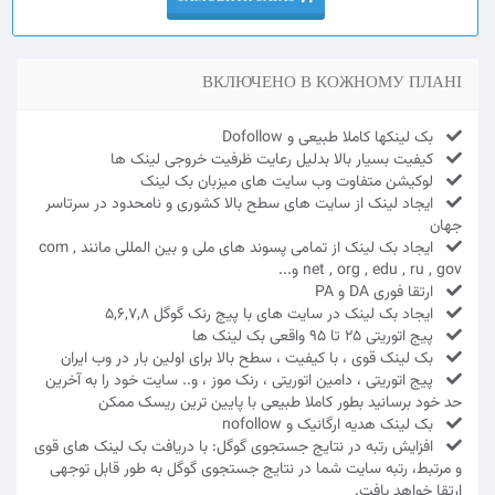
ВКЛЮЧЕНО В КОЖНОМУ ПЛАНІ
بک لینکها کاملا طبیعی و Dofollow
کیفیت بسیار بالا بدلیل رعایت ظرفیت خروجی لینک ها
لوکیشن متفاوت وب سایت های میزبان بک لینک
ایجاد لینک از سایت های سطح بالا کشوری و نامحدود در سرتاسر
جهان
ایجاد بک لینک از تمامی پسوند های ملی و بین المللی مانند com ,
net , org , edu , ru , gov و...
ارتقا فوری DA و PA
ایجاد بک لینک در سایت های با پیج رنک گوگل 5,6,7,8
پیج اتوریتی 25 تا 95 واقعی بک لینک ها
بک لینک قوی ، با کیفیت ، سطح بالا برای اولین بار در وب ایران
پیج اتوریتی ، دامین اتوریتی ، رنک موز ، و.. سایت خود را به آخرین
حد خود برسانید بطور کاملا طبیعی با پایین ترین ریسک ممکن
بک لینک هدیه ارگانیک و nofollow
افزایش رتبه در نتایج جستجوی گوگل: با دریافت بک لینک های قوی
و مرتبط، رتبه سایت شما در نتایج جستجوی گوگل به طور قابل توجهی
ارتقا خواهد یافت.