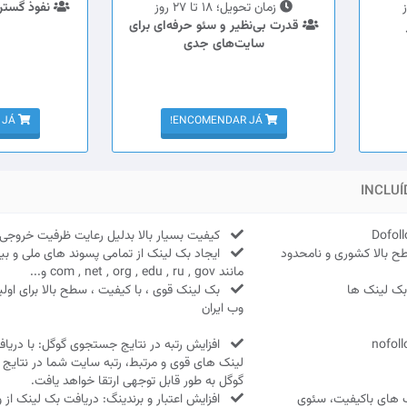
زمان تحویل؛ 18 تا 27 روز
نفوذ گسترده
قدرت بی‌نظیر و سئو حرفه‌ای برای
سایت‌های جدی
ENCOMENDAR JÁ!
ENCOMENDAR JÁ!
INCLUÍ
کیفیت بسیار بالا بدلیل رعایت ظرفیت خروجی 
 بالا کشوری و نامحدود
ایجاد بک لینک از تمامی پسوند های ملی و بین
مانند com , net , org , edu , ru , gov و...
بک لینک قوی ، با کیفیت ، سطح بالا برای اولین
وب ایران
افزایش رتبه در نتایج جستجوی گوگل: با دریا
لینک های قوی و مرتبط، رتبه سایت شما در نتای
گوگل به طور قابل توجهی ارتقا خواهد یافت.
های باکیفیت، سئوی
افزایش اعتبار و برندینگ: دریافت بک لینک از