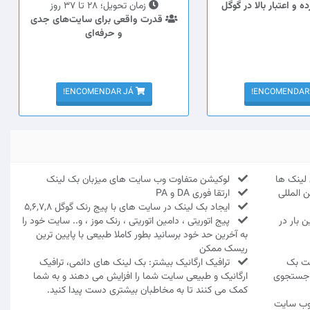
 و اعتبار بالا در گوگل
زمان تحویل؛ 28 تا 37 روز
قدرت واقعی برای سایت‌های جدی
و حرفه‌ای
ENCOMENDAR JÁ!
لینک ها
لوکیشن متفاوت وب سایت های میزبان بک لینک
 المللی
ارتقا فوری DA و PA
ایجاد بک لینک در سایت های با پیج رنک گوگل 5,6,7,8
 بار در
پیج اتوریتی ، دامین اتوریتی ، رنک موز ، و.. سایت خود را
به آخرین حد خود برسانید بطور کاملا طبیعی با پایین ترین
ریسک ممکن
فت بک
ترافیک ارگانیک بیشتر: بک لینک های دائمی، ترافیک
ج جستجوی
ارگانیک و طبیعی سایت شما را افزایش می دهند و به شما
کمک می کنند تا به مخاطبان بیشتری دست پیدا کنید.
 وب سایت