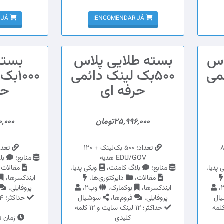
ENCOMENDAR JÁ!
ENCOMENDAR JÁ!
اس
بسته طلایی پلاس
بسته
ئمی
500بک لینک دائمی
1000
حرفه ای
حر
25,996,000تومان
00,000
ک‌لینک + 80
تعداد؛ 500 بک‌لینک + 120
تعداد؛ 1,000
EDU/GOV هدیه
منابع؛
بل
 پدیا،
منابع؛
بلاگ کامنت،
ویکی پدیا،
مقالات،
مقالات،
دایرکتوری‌ها،
ایندکسرها،
ایندکسرها،
بوکمارک،
وب2،
پروفایلی،
ال
پروفایلی،
فروم‌ها،
سوشیال
؛ 8 لینک سایت و 8 کلمه
حداکثر؛ 12 لینک سایت و 12 کلمه
کلیدی
زمان تحویل؛ 