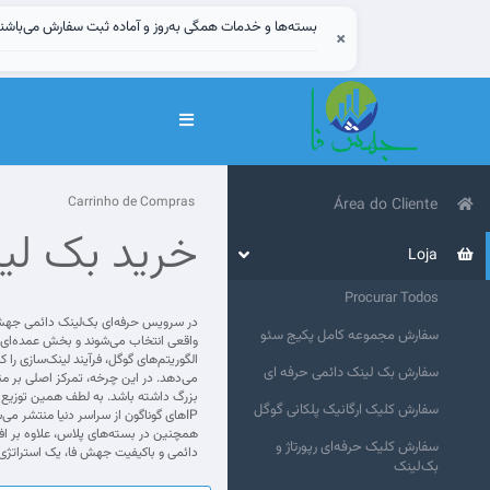
بسته‌ها و خدمات همگی به‌روز و آماده ثبت سفارش می‌باشن
×
Alternar
navegação
Carrinho de Compras
Área do Cliente
خرید بک لی
Loja
Procurar Todos
سفارش مجموعه کامل پکیج سئو
سفارش بک لینک دائمی حرفه ای
می‌دهد. در این چرخه، تمرکز اصلی بر م
بزرگ داشته باشد. به لطف همین توزیع هو
سفارش کلیک ارگانیک پلکانی گوگل
IPهای گوناگون از سراسر دنیا منتشر می‌
سفارش کلیک حرفه‌ای رپورتاژ و
دائمی و باکیفیت جهش فا، یک استراتژی ح
بک‌لینک