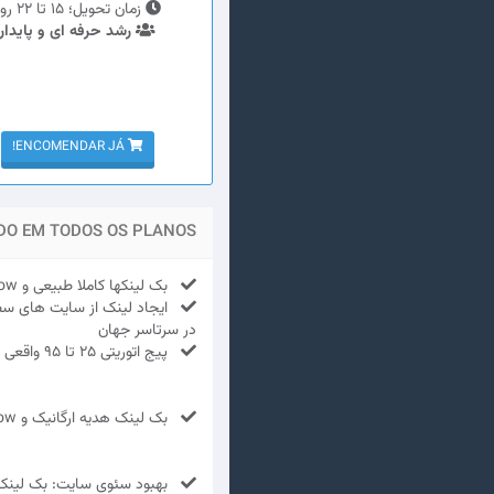
زمان تحویل؛ 15 تا 22 روز
رشد حرفه ای و پایدار
ENCOMENDAR JÁ!
DO EM TODOS OS PLANOS
بک لینکها کاملا طبیعی و Dofollow
ایجاد لینک از سایت های سطح
در سرتاسر جهان
پیج اتوریتی 25 تا 95 واقعی بک لینک ها
بک لینک هدیه ارگانیک و nofollow
بهبود سئوی سایت: بک لینک 