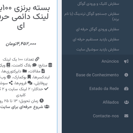
سفارش کلیک و ورودی گوگل
بسته
لینک دائمی حرف
سفارش جستجو گوگل ترندینگ (با نام
برند)
ای
سفارش ورودی گوگل حرفه ای
سفارش بازدید مستقیم حرفه ای
4,452,000تومان
سفارش بازدید سوشیال سایت
تعداد؛ 100 بک لینک
Anúncios
منابع؛
بلاگ کامنت،
ویکی
مقالات،
دایرکتوری‌ها،
Base de Conhecimento
ایندکسرها،
بوکمارک،
وب2،
پروفایلی،
فروم‌ها،
سوشی
Estado da Rede
حداکثر؛
کلیدی
زمان تحویل؛ 13 تا 25 روز
Afiliados
شروع حرفه‌ای برای سایت 
Contacte-nos