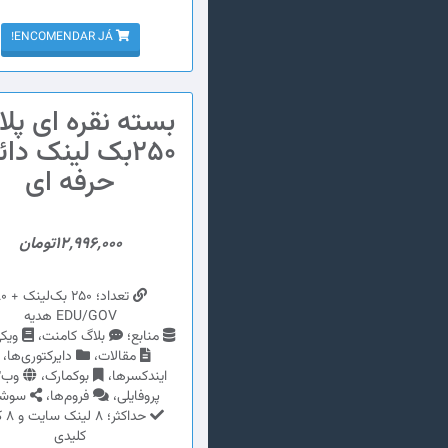
ENCOMENDAR JÁ!
بسته نقره ای پل
250بک لینک دا
حرفه ای
12,996,000تومان
تعداد؛ 250 ب
EDU/GOV هدیه
منابع؛
بلاگ کامنت،
ویکی
مقالات،
دایرکتوری‌ها،
ایندکسرها،
بوکمارک،
وب2،
پروفایلی،
فروم‌ها،
سوشی
حداکثر
کلیدی