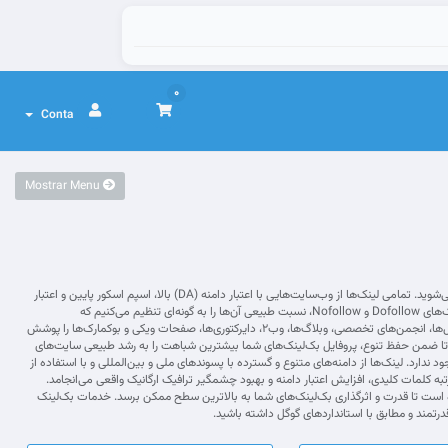
0
Conta
Mostrar Menu
در سرویس حرفه‌ای بک‌لینک دائمی جهش فا، شما از لینک‌هایی کاملاً واقعی، ماندگار و منطبق بر دقیق‌ترین استانداردهای روز سئو بهره‌مند می‌شوید. تمامی لینک‌ها از وب‌سایت‌هایی با اعتبار دامنه (DA) بالا، اسپم اسکور پایین و اعتبار
واقعی انتخاب می‌شوند و بخش عمده‌ای از منابع قدرتمند ما به پروژه شما اختصاص می‌یابد. ما با توزیع کاملاً کنترل‌شده و هوشمند میان لینک‌های Dofollow و Nofollow، نسبت طبیعی آن‌ها را به گونه‌ای تنظیم می‌کنیم که
الگوریتم‌های گوگل، فرآیند لینک‌سازی را کاملاً ارگانیک و معتبر تشخیص دهند. استراتژی توزیع ما، طیف گسترده‌ای از منابع معتبر شامل پروفایل‌ها، انجمن‌های تخصصی، وبلاگ‌ها، وب‌۲، دایرکتوری‌ها، صفحات ویکی و بوکمارک‌ها را پوشش
د تا ضمن حفظ تنوع، پروفایل بک‌لینک‌های شما بیشترین شباهت را به رشد طبیعی سایت‌های
د. لینک‌ها از دامنه‌های متنوع و گسترده با پسوندهای ملی و بین‌المللی و با استفاده از
 رتبه کلمات کلیدی، افزایش اعتبار دامنه و بهبود چشمگیر ترافیک ارگانیک واقعی می‌انجامد.
 بر افزایش تعداد لینک‌ها، دسترسی به لینک‌های ویژه از دامنه‌های فوق معتبر edu و gov نیز فراهم شده است تا قدرت و اثرگذاری بک‌لینک‌های شما به بالاترین سطح ممکن برسد. خدمات بک‌لینک
تمند و مطابق با استانداردهای گوگل داشته باشید.