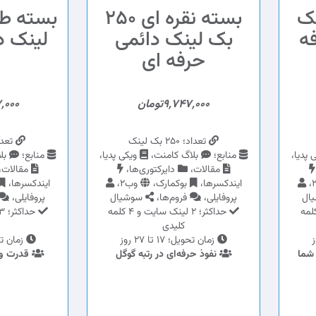
 برنزی 100بک
بسته نقره ای 250
ه
بک لینک دائمی
لینک د
حرفه ای
9,747,000تومان
97,000
تعداد؛ 250 بک لینک
تعداد؛ 500
 پدیا،
منابع؛
بلاگ کامنت،
ویکی پدیا،
منابع؛
بل
مقالات،
دایرکتوری‌ها،
مقالات،
ایندکسرها،
بوکمارک،
وب2،
ایندکسرها،
ال
پروفایلی،
فروم‌ها،
سوشیال
پروفایلی،
 2 لینک سایت و 2 کلمه
حداکثر؛ 2 لینک سایت و 4 کلمه
کلیدی
زمان تحویل؛ 17 تا 27 روز
زمان تحویل؛ 
شما
نفوذ حرفه‌ای در رتبه گوگل
قدرت و 