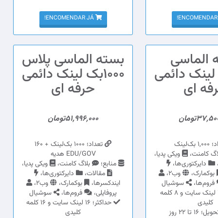
ENCOMENDAR JÁ!
 الماسی
بسته الماسی پلاس
بک لینک دائمی
1000بک لینک دائمی
فه ای
حرفه ای
37,5تومان
51,996,000تومان
 بک‌لینک
تعداد؛ 1000 بک‌لینک + 160
اگ کامنت،
ویکی پدیا،
EDU/GOV هدیه
دایرکتوری‌ها،
منابع؛
بلاگ کامنت،
ویکی پدیا،
بوکمارک،
وب2،
مقالات،
دایرکتوری‌ها،
فروم‌ها،
سوشیال
ایندکسرها،
بوکمارک،
وب2،
حداکثر؛ 4 لینک سایت و 8 کلمه
پروفایلی،
فروم‌ها،
سوشیال
کلیدی
حداکثر؛ 16 لینک سایت و 16 کلمه
16 تا 22 روز
کلیدی