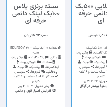
بسته طلایی 500بک
بسته برنزی پلاس
ائمی حرفه
100بک لینک دائمی
ای
حرفه ای
19,4تومان
5,936,000تومان
 بک‌لینک
تعداد؛ 100 بک‌لینک + 40 EDU/GOV
اگ کامنت،
ویکی پدیا،
هدیه
دایرکتوری‌ها،
منابع؛
بلاگ کامنت،
ویکی پدیا،
بوکمارک،
وب2،
مقالات،
دایرکتوری‌ها،
فروم‌ها،
سوشیال
ایندکسرها،
بوکمارک،
وب2،
حداکثر؛ 3 لینک سایت و 6 کلمه
پروفایلی،
فروم‌ها،
سوشیال
کلیدی
حداکثر؛ 4 لینک سایت و 4 کلمه
23 تا 31 روز
کلیدی
نفوذ بیشتر در گوگل
زمان تحویل؛ 13 تا 21 روز
افزایش اعتبار قوی و دائمی