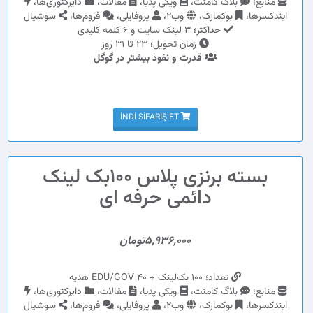
منابع؛
بلاگ کامنت،
ویکی پدیا،
مقالات،
دایرکتوری‌ها،
ایندکسرها،
بوکمارک،
وب2،
پروفایلی،
فروم‌ها،
سوشیال
حداکثر؛ 3 لینک سایت و 6 کلمه کلیدی
زمان تحویل؛ 23 تا 31 روز
قدرت و نفوذ بیشتر در گوگل
İNDI SIFARIŞ ET
بسته برنزی پلاس 100بک لینک
دائمی حرفه ای
5,936,000تومان
تعداد؛ 100 بک‌لینک + 40 EDU/GOV هدیه
منابع؛
بلاگ کامنت،
ویکی پدیا،
مقالات،
دایرکتوری‌ها،
ایندکسرها،
بوکمارک،
وب2،
پروفایلی،
فروم‌ها،
سوشیال