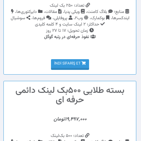
تعداد؛ 250 بک لینک
منابع؛
بلاگ کامنت،
ویکی پدیا،
مقالات،
دایرکتوری‌ها،
ایندکسرها،
بوکمارک،
وب2،
پروفایلی،
فروم‌ها،
سوشیال
حداکثر؛ 2 لینک سایت و 4 کلمه کلیدی
زمان تحویل؛ 17 تا 27 روز
نفوذ حرفه‌ای در رتبه گوگل
İNDI SIFARIŞ ET
بسته طلایی 500بک لینک دائمی
حرفه ای
19,497,000تومان
تعداد؛ 500 بک‌لینک