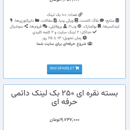
تعداد؛ 100 بک لینک
منابع؛
بلاگ کامنت،
ویکی پدیا،
مقالات،
دایرکتوری‌ها،
ایندکسرها،
بوکمارک،
وب2،
پروفایلی،
فروم‌ها،
سوشیال
حداکثر؛ 2 لینک سایت و 2 کلمه کلیدی
زمان تحویل؛ 13 تا 25 روز
شروع حرفه‌ای برای سایت شما
İNDI SIFARIŞ ET
بسته نقره ای 250 بک لینک دائمی
حرفه ای
9,747,000تومان