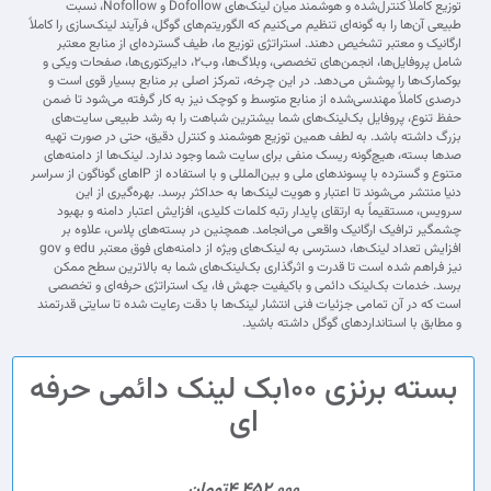
توزیع کاملاً کنترل‌شده و هوشمند میان لینک‌های Dofollow و Nofollow، نسبت
طبیعی آن‌ها را به گونه‌ای تنظیم می‌کنیم که الگوریتم‌های گوگل، فرآیند لینک‌سازی را کاملاً
ارگانیک و معتبر تشخیص دهند. استراتژی توزیع ما، طیف گسترده‌ای از منابع معتبر
شامل پروفایل‌ها، انجمن‌های تخصصی، وبلاگ‌ها، وب‌۲، دایرکتوری‌ها، صفحات ویکی و
بوکمارک‌ها را پوشش می‌دهد. در این چرخه، تمرکز اصلی بر منابع بسیار قوی است و
درصدی کاملاً مهندسی‌شده از منابع متوسط و کوچک نیز به کار گرفته می‌شود تا ضمن
حفظ تنوع، پروفایل بک‌لینک‌های شما بیشترین شباهت را به رشد طبیعی سایت‌های
بزرگ داشته باشد. به لطف همین توزیع هوشمند و کنترل دقیق، حتی در صورت تهیه
صدها بسته، هیچ‌گونه ریسک منفی برای سایت شما وجود ندارد. لینک‌ها از دامنه‌های
متنوع و گسترده با پسوندهای ملی و بین‌المللی و با استفاده از IPهای گوناگون از سراسر
دنیا منتشر می‌شوند تا اعتبار و هویت لینک‌ها به حداکثر برسد. بهره‌گیری از این
سرویس، مستقیماً به ارتقای پایدار رتبه کلمات کلیدی، افزایش اعتبار دامنه و بهبود
چشمگیر ترافیک ارگانیک واقعی می‌انجامد. همچنین در بسته‌های پلاس، علاوه بر
افزایش تعداد لینک‌ها، دسترسی به لینک‌های ویژه از دامنه‌های فوق معتبر edu و gov
نیز فراهم شده است تا قدرت و اثرگذاری بک‌لینک‌های شما به بالاترین سطح ممکن
برسد. خدمات بک‌لینک دائمی و باکیفیت جهش فا، یک استراتژی حرفه‌ای و تخصصی
است که در آن تمامی جزئیات فنی انتشار لینک‌ها با دقت رعایت شده تا سایتی قدرتمند
و مطابق با استانداردهای گوگل داشته باشید.
بسته برنزی 100بک لینک دائمی حرفه
ای
4,452,000تومان