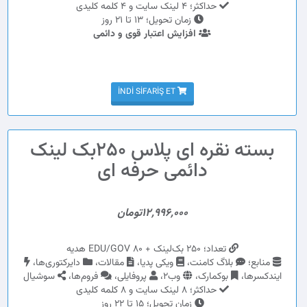
حداکثر؛ 4 لینک سایت و 4 کلمه کلیدی
زمان تحویل؛ 13 تا 21 روز
افزایش اعتبار قوی و دائمی
İNDI SIFARIŞ ET
بسته نقره ای پلاس 250بک لینک
دائمی حرفه ای
12,996,000تومان
تعداد؛ 250 بک‌لینک + 80 EDU/GOV هدیه
منابع؛
بلاگ کامنت،
ویکی پدیا،
مقالات،
دایرکتوری‌ها،
ایندکسرها،
بوکمارک،
وب2،
پروفایلی،
فروم‌ها،
سوشیال
حداکثر؛ 8 لینک سایت و 8 کلمه کلیدی
زمان تحویل؛ 15 تا 22 روز