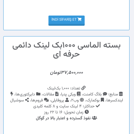
İNDI SIFARIŞ ET
بسته الماسی 1000بک لینک دائمی
حرفه ای
37,500,000تومان
تعداد؛ 1,000 بک‌لینک
منابع؛
بلاگ کامنت،
ویکی پدیا،
مقالات،
دایرکتوری‌ها،
ایندکسرها،
بوکمارک،
وب2،
پروفایلی،
فروم‌ها،
سوشیال
حداکثر؛ 4 لینک سایت و 8 کلمه کلیدی
زمان تحویل؛ 16 تا 22 روز
نفوذ گسترده و اعتبار بالا در گوگل