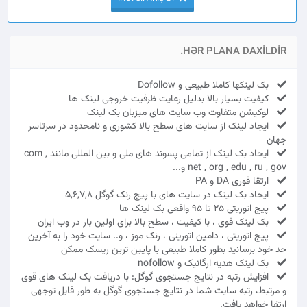
HƏR PLANA DAXILDIR.
بک لینکها کاملا طبیعی و Dofollow
کیفیت بسیار بالا بدلیل رعایت ظرفیت خروجی لینک ها
لوکیشن متفاوت وب سایت های میزبان بک لینک
ایجاد لینک از سایت های سطح بالا کشوری و نامحدود در سرتاسر
جهان
ایجاد بک لینک از تمامی پسوند های ملی و بین المللی مانند com ,
net , org , edu , ru , gov و...
ارتقا فوری DA و PA
ایجاد بک لینک در سایت های با پیج رنک گوگل 5,6,7,8
پیج اتوریتی 25 تا 95 واقعی بک لینک ها
بک لینک قوی ، با کیفیت ، سطح بالا برای اولین بار در وب ایران
پیج اتوریتی ، دامین اتوریتی ، رنک موز ، و.. سایت خود را به آخرین
حد خود برسانید بطور کاملا طبیعی با پایین ترین ریسک ممکن
بک لینک هدیه ارگانیک و nofollow
افزایش رتبه در نتایج جستجوی گوگل: با دریافت بک لینک های قوی
و مرتبط، رتبه سایت شما در نتایج جستجوی گوگل به طور قابل توجهی
ارتقا خواهد یافت.