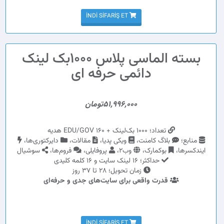
İNDI SIFARIŞ ET
بسته الماسی پلاس 1000بک لینک
دائمی حرفه ای
51,996,000تومان
تعداد؛ 1000 بک‌لینک + 160 EDU/GOV هدیه
منابع؛
بلاگ کامنت،
ویکی پدیا،
مقالات،
دایرکتوری‌ها،
ایندکسرها،
بوکمارک،
وب2،
پروفایلی،
فروم‌ها،
سوشیال
حداکثر؛ 16 لینک سایت و 16 کلمه کلیدی
زمان تحویل؛ 28 تا 37 روز
قدرت واقعی برای سایت‌های جدی و حرفه‌ای
İNDI SIFARIŞ ET