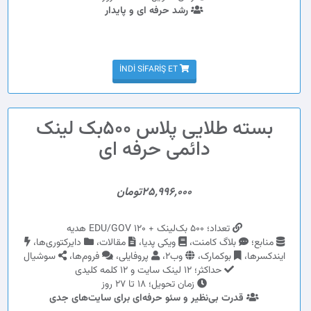
رشد حرفه ای و پایدار
İNDI SIFARIŞ ET
بسته طلایی پلاس 500بک لینک
دائمی حرفه ای
25,996,000تومان
تعداد؛ 500 بک‌لینک + 120 EDU/GOV هدیه
منابع؛
بلاگ کامنت،
ویکی پدیا،
مقالات،
دایرکتوری‌ها،
ایندکسرها،
بوکمارک،
وب2،
پروفایلی،
فروم‌ها،
سوشیال
حداکثر؛ 12 لینک سایت و 12 کلمه کلیدی
زمان تحویل؛ 18 تا 27 روز
قدرت بی‌نظیر و سئو حرفه‌ای برای سایت‌های جدی