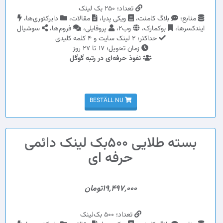
تعداد؛ 250 بک لینک
منابع؛
بلاگ کامنت،
ویکی پدیا،
مقالات،
دایرکتوری‌ها،
ایندکسرها،
بوکمارک،
وب2،
پروفایلی،
فروم‌ها،
سوشیال
حداکثر؛ 2 لینک سایت و 4 کلمه کلیدی
زمان تحویل؛ 17 تا 27 روز
نفوذ حرفه‌ای در رتبه گوگل
BESTÄLL NU
بسته طلایی 500بک لینک دائمی
حرفه ای
19,497,000تومان
تعداد؛ 500 بک‌لینک