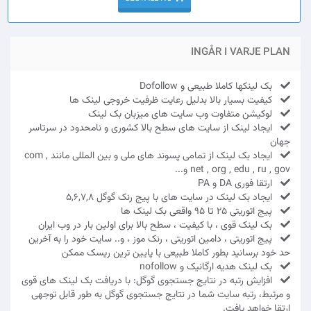
INGÅR I VARJE PLAN
بک لینکها کاملا طبیعی و Dofollow
کیفیت بسیار بالا بدلیل رعایت ظرفیت خروجی لینک ها
لوکیشن متفاوت وب سایت های میزبان بک لینک
ایجاد لینک از سایت های سطح بالا کشوری و نامحدود در سرتاسر
جهان
ایجاد بک لینک از تمامی پسوند های ملی و بین المللی مانند com ,
net , org , edu , ru , gov و...
ارتقا فوری DA و PA
ایجاد بک لینک در سایت های با پیج رنک گوگل 5,6,7,8
پیج اتوریتی 25 تا 95 واقعی بک لینک ها
بک لینک قوی ، با کیفیت ، سطح بالا برای اولین بار در وب ایران
پیج اتوریتی ، دامین اتوریتی ، رنک موز ، و.. سایت خود را به آخرین
حد خود برسانید بطور کاملا طبیعی با پایین ترین ریسک ممکن
بک لینک هدیه ارگانیک و nofollow
افزایش رتبه در نتایج جستجوی گوگل: با دریافت بک لینک های قوی
و مرتبط، رتبه سایت شما در نتایج جستجوی گوگل به طور قابل توجهی
ارتقا خواهد یافت.