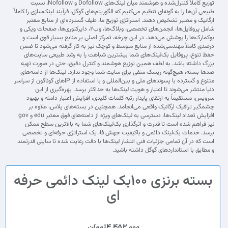
توزیع کاملاً کنترل‌شده و هوشمند میان لینک‌های Dofollow و Nofollow، نسبت
طبیعی آن‌ها را به گونه‌ای تنظیم می‌کنیم که الگوریتم‌های گوگل، فرآیند لینک‌سازی را کاملاً
ارگانیک و معتبر تشخیص دهند. استراتژی توزیع ما، طیف گسترده‌ای از منابع معتبر
شامل پروفایل‌ها، انجمن‌های تخصصی، وبلاگ‌ها، وب‌۲، دایرکتوری‌ها، صفحات ویکی و
بوکمارک‌ها را پوشش می‌دهد. در این چرخه، تمرکز اصلی بر منابع بسیار قوی است و
درصدی کاملاً مهندسی‌شده از منابع متوسط و کوچک نیز به کار گرفته می‌شود تا ضمن
حفظ تنوع، پروفایل بک‌لینک‌های شما بیشترین شباهت را به رشد طبیعی سایت‌های
بزرگ داشته باشد. به لطف همین توزیع هوشمند و کنترل دقیق، حتی در صورت تهیه
صدها بسته، هیچ‌گونه ریسک منفی برای سایت شما وجود ندارد. لینک‌ها از دامنه‌های
متنوع و گسترده با پسوندهای ملی و بین‌المللی و با استفاده از IPهای گوناگون از سراسر
دنیا منتشر می‌شوند تا اعتبار و هویت لینک‌ها به حداکثر برسد. بهره‌گیری از این
سرویس، مستقیماً به ارتقای پایدار رتبه کلمات کلیدی، افزایش اعتبار دامنه و بهبود
چشمگیر ترافیک ارگانیک واقعی می‌انجامد. همچنین در بسته‌های پلاس، علاوه بر
افزایش تعداد لینک‌ها، دسترسی به لینک‌های ویژه از دامنه‌های فوق معتبر edu و gov
نیز فراهم شده است تا قدرت و اثرگذاری بک‌لینک‌های شما به بالاترین سطح ممکن
برسد. خدمات بک‌لینک دائمی و باکیفیت جهش فا، یک استراتژی حرفه‌ای و تخصصی
است که در آن تمامی جزئیات فنی انتشار لینک‌ها با دقت رعایت شده تا سایتی قدرتمند
و مطابق با استانداردهای گوگل داشته باشید.
بسته برنزی 100بک لینک دائمی حرفه
ای
4,452,000تومان