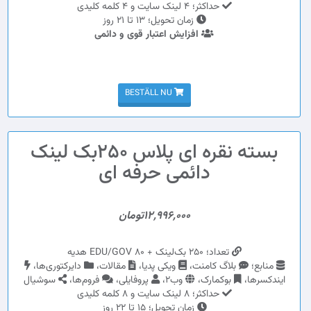
حداکثر؛ 4 لینک سایت و 4 کلمه کلیدی
زمان تحویل؛ 13 تا 21 روز
افزایش اعتبار قوی و دائمی
BESTÄLL NU
بسته نقره ای پلاس 250بک لینک
دائمی حرفه ای
12,996,000تومان
تعداد؛ 250 بک‌لینک + 80 EDU/GOV هدیه
منابع؛
بلاگ کامنت،
ویکی پدیا،
مقالات،
دایرکتوری‌ها،
ایندکسرها،
بوکمارک،
وب2،
پروفایلی،
فروم‌ها،
سوشیال
حداکثر؛ 8 لینک سایت و 8 کلمه کلیدی
زمان تحویل؛ 15 تا 22 روز