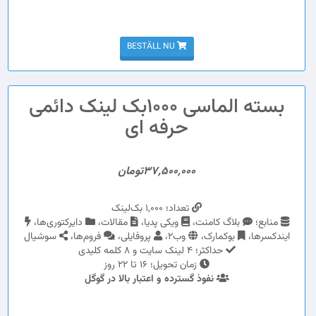
BESTÄLL NU
بسته الماسی 1000بک لینک دائمی
حرفه ای
37,500,000تومان
تعداد؛ 1,000 بک‌لینک
منابع؛
بلاگ کامنت،
ویکی پدیا،
مقالات،
دایرکتوری‌ها،
ایندکسرها،
بوکمارک،
وب2،
پروفایلی،
فروم‌ها،
سوشیال
حداکثر؛ 4 لینک سایت و 8 کلمه کلیدی
زمان تحویل؛ 16 تا 22 روز
نفوذ گسترده و اعتبار بالا در گوگل