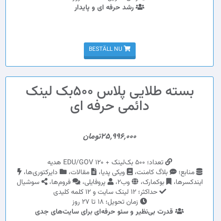
رشد حرفه ای و پایدار
BESTÄLL NU
بسته طلایی پلاس 500بک لینک
دائمی حرفه ای
25,996,000تومان
تعداد؛ 500 بک‌لینک + 120 EDU/GOV هدیه
منابع؛
بلاگ کامنت،
ویکی پدیا،
مقالات،
دایرکتوری‌ها،
ایندکسرها،
بوکمارک،
وب2،
پروفایلی،
فروم‌ها،
سوشیال
حداکثر؛ 12 لینک سایت و 12 کلمه کلیدی
زمان تحویل؛ 18 تا 27 روز
قدرت بی‌نظیر و سئو حرفه‌ای برای سایت‌های جدی