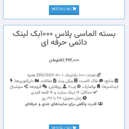
BESTÄLL NU
بسته الماسی پلاس 1000بک لینک
دائمی حرفه ای
51,996,000تومان
تعداد؛ 1000 بک‌لینک + 160 EDU/GOV هدیه
منابع؛
بلاگ کامنت،
ویکی پدیا،
مقالات،
دایرکتوری‌ها،
ایندکسرها،
بوکمارک،
وب2،
پروفایلی،
فروم‌ها،
سوشیال
حداکثر؛ 16 لینک سایت و 16 کلمه کلیدی
زمان تحویل؛ 28 تا 37 روز
قدرت واقعی برای سایت‌های جدی و حرفه‌ای
BESTÄLL NU