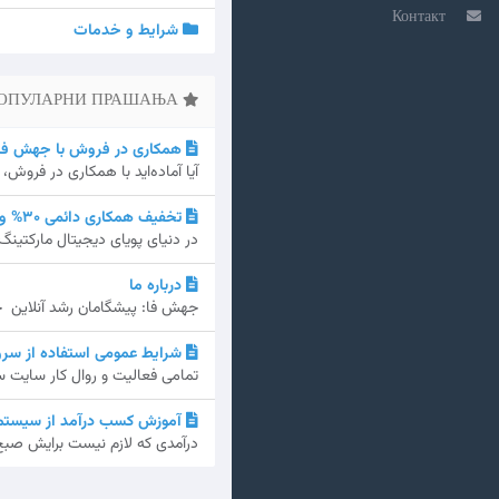
Контакт
شرایط و خدمات
ПОПУЛАРНИ ПРАШАЊА
همکاری در فروش با جهش فا – سود ۲۱٪ و هدیه 
آیا آماده‌اید با همکاری در فرو
تخفیف همکاری دائمی 30% ویژه متخصصان سئو در جهش فا
در دنیای پویای دیجیتال مارکتی
درباره ما
جهش فا: پیشگامان رشد آنلاین جهش فا، که شروع آن به س
شرایط عمومی استفاده از سرو
تمامی فعالیت و روال کار سایت س
آموزش کسب درآمد از سیستم 
درآمدی که لازم نیست برایش صبح ز