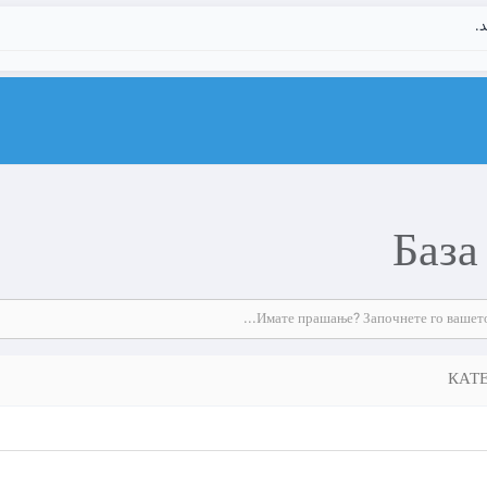
د.
База