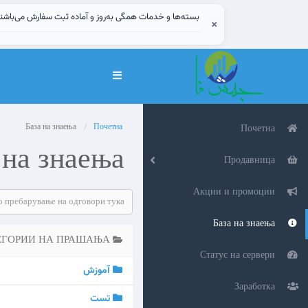
بسته‌ها و خدمات همگی به‌روز و آماده ثبت سفارش می‌باشن
×
Вклучете
ја
навигацијата
База на знаења
Почетна
Почетна
 на знаења
Продавница
Акции и промоции
База на знаења
КАТЕГОРИИ НА ПРАШАЊА
Статус на сервери
آموزش
Заработка
تست