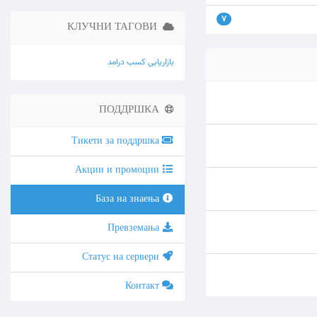
7
КЛУЧНИ ТАГОВИ
بازاریابی
کسب درامد
ПОДДРШКА
Тикети за поддршка
Акции и промоции
База на знаења
Превземања
Статус на сервери
Контакт