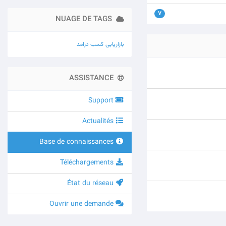
7
NUAGE DE TAGS
بازاریابی
کسب درامد
ASSISTANCE
Support
Actualités
Base de connaissances
Téléchargements
État du réseau
Ouvrir une demande