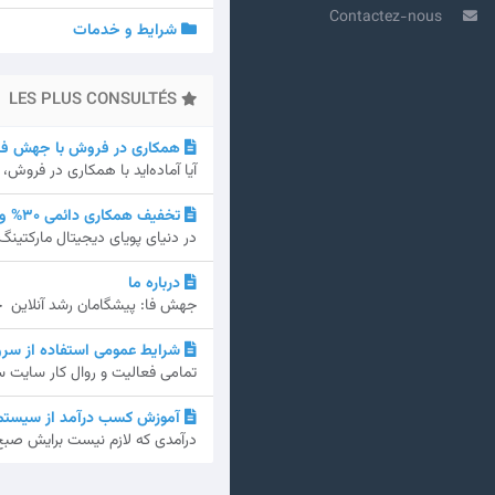
Contactez-nous
شرایط و خدمات
LES PLUS CONSULTÉS
همکاری در فروش با جهش فا – سود ۲۱٪ و هدیه 
آیا آماده‌اید با همکاری در فرو
تخفیف همکاری دائمی 30% ویژه متخصصان سئو در جهش فا
در دنیای پویای دیجیتال مارکتی
درباره ما
جهش فا: پیشگامان رشد آنلاین جهش فا، که شروع آن به س
شرایط عمومی استفاده از سرو
تمامی فعالیت و روال کار سایت س
آموزش کسب درآمد از سیستم 
درآمدی که لازم نیست برایش صبح ز