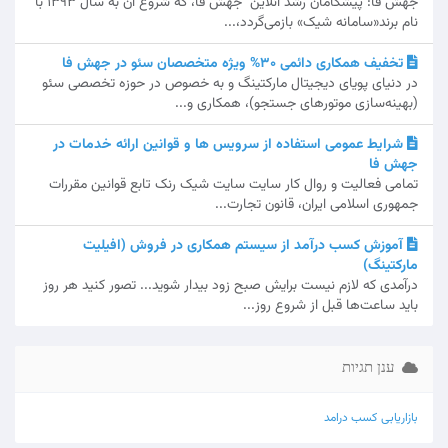
جهش فا: پیشگامان رشد آنلاین جهش فا، که شروع آن به سال 1393 با
نام برند«سامانه شیک» بازمی‌گردد،...
تخفیف همکاری دائمی 30% ویژه متخصصان سئو در جهش فا
در دنیای پویای دیجیتال مارکتینگ و به خصوص در حوزه تخصصی سئو
(بهینه‌سازی موتورهای جستجو)، همکاری و...
شرایط عمومی استفاده از سرویس ها و قوانین ارائه خدمات در
جهش فا
تمامی فعالیت و روال کار سایت سایت شیک رنک تابع قوانین مقررات
جمهوری اسلامی ایران، قانون تجارت...
آموزش کسب درآمد از سیستم همکاری در فروش (افیلیت
مارکتینگ)
درآمدی که لازم نیست برایش صبح زود بیدار شوید... تصور کنید هر روز
باید ساعت‌ها قبل از شروع روز...
ענן תגיות
بازاریابی
کسب درامد