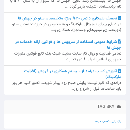
جهش فا: پیشگامان رشد آنلاین جهش فا، که شروع آن به سال 1393 با
نام برند«سامانه شیک» بازمی‌گردد،...
تخفیف همکاری دائمی 30% ویژه متخصصان سئو در جهش فا
در دنیای پویای دیجیتال مارکتینگ و به خصوص در حوزه تخصصی سئو
(بهینه‌سازی موتورهای جستجو)، همکاری و...
شرایط عمومی استفاده از سرویس ها و قوانین ارائه خدمات در
جهش فا
تمامی فعالیت و روال کار سایت سایت شیک رنک تابع قوانین مقررات
جمهوری اسلامی ایران، قانون تجارت...
آموزش کسب درآمد از سیستم همکاری در فروش (افیلیت
مارکتینگ)
درآمدی که لازم نیست برایش صبح زود بیدار شوید... تصور کنید هر روز
باید ساعت‌ها قبل از شروع روز...
TAG SKY
بازاریابی
کسب درامد