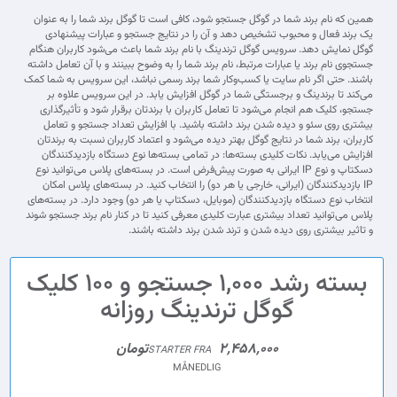
همین که نام برند شما در گوگل جستجو شود، کافی است تا گوگل برند شما را به عنوان
یک برند فعال و محبوب تشخیص دهد و آن را در نتایج جستجو و عبارات پیشنهادی
گوگل نمایش دهد. سرویس گوگل ترندینگ با نام برند شما باعث می‌شود کاربران هنگام
جستجوی نام برند یا عبارات مرتبط، نام برند شما را به وضوح ببینند و با آن تعامل داشته
باشند. حتی اگر نام سایت یا کسب‌وکار شما برند رسمی نباشد، این سرویس به شما کمک
می‌کند تا برندینگ و برجستگی شما در گوگل افزایش یابد. در این سرویس علاوه بر
جستجو، کلیک هم انجام می‌شود تا تعامل کاربران با برندتان برقرار شود و تأثیرگذاری
بیشتری روی سئو و دیده شدن برند داشته باشید. با افزایش تعداد جستجو و تعامل
کاربران، برند شما در نتایج گوگل بهتر دیده می‌شود و اعتماد کاربران نسبت به برندتان
افزایش می‌یابد. نکات کلیدی بسته‌ها: در تمامی بسته‌ها نوع دستگاه بازدیدکنندگان
دسکتاپ و نوع IP ایرانی به صورت پیش‌فرض است. در بسته‌های پلاس می‌توانید نوع
IP بازدیدکنندگان (ایرانی، خارجی یا هر دو) را انتخاب کنید. در بسته‌های پلاس امکان
انتخاب نوع دستگاه بازدیدکنندگان (موبایل، دسکتاپ یا هر دو) وجود دارد. در بسته‌های
پلاس می‌توانید تعداد بیشتری عبارت کلیدی معرفی کنید تا در کنار نام برند جستجو شوند
و تاثیر بیشتری روی دیده شدن و ترند شدن برند داشته باشند.
بسته رشد 1,000 جستجو و 100 کلیک
گوگل ترندینگ روزانه
2,458,000تومان
STARTER FRA
MÅNEDLIG