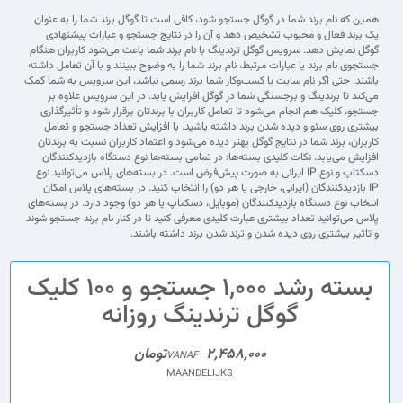
همین که نام برند شما در گوگل جستجو شود، کافی است تا گوگل برند شما را به عنوان
یک برند فعال و محبوب تشخیص دهد و آن را در نتایج جستجو و عبارات پیشنهادی
گوگل نمایش دهد. سرویس گوگل ترندینگ با نام برند شما باعث می‌شود کاربران هنگام
جستجوی نام برند یا عبارات مرتبط، نام برند شما را به وضوح ببینند و با آن تعامل داشته
باشند. حتی اگر نام سایت یا کسب‌وکار شما برند رسمی نباشد، این سرویس به شما کمک
می‌کند تا برندینگ و برجستگی شما در گوگل افزایش یابد. در این سرویس علاوه بر
جستجو، کلیک هم انجام می‌شود تا تعامل کاربران با برندتان برقرار شود و تأثیرگذاری
بیشتری روی سئو و دیده شدن برند داشته باشید. با افزایش تعداد جستجو و تعامل
کاربران، برند شما در نتایج گوگل بهتر دیده می‌شود و اعتماد کاربران نسبت به برندتان
افزایش می‌یابد. نکات کلیدی بسته‌ها: در تمامی بسته‌ها نوع دستگاه بازدیدکنندگان
دسکتاپ و نوع IP ایرانی به صورت پیش‌فرض است. در بسته‌های پلاس می‌توانید نوع
IP بازدیدکنندگان (ایرانی، خارجی یا هر دو) را انتخاب کنید. در بسته‌های پلاس امکان
انتخاب نوع دستگاه بازدیدکنندگان (موبایل، دسکتاپ یا هر دو) وجود دارد. در بسته‌های
پلاس می‌توانید تعداد بیشتری عبارت کلیدی معرفی کنید تا در کنار نام برند جستجو شوند
و تاثیر بیشتری روی دیده شدن و ترند شدن برند داشته باشند.
بسته رشد 1,000 جستجو و 100 کلیک
گوگل ترندینگ روزانه
2,458,000تومان
VANAF
MAANDELIJKS