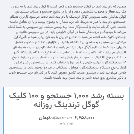
همین که نام برند شما در گوگل جستجو شود، کافی است تا گوگل برند شما را به عنوان
یک برند فعال و محبوب تشخیص دهد و آن را در نتایج جستجو و عبارات پیشنهادی
گوگل نمایش دهد. سرویس گوگل ترندینگ با نام برند شما باعث می‌شود کاربران هنگام
جستجوی نام برند یا عبارات مرتبط، نام برند شما را به وضوح ببینند و با آن تعامل داشته
باشند. حتی اگر نام سایت یا کسب‌وکار شما برند رسمی نباشد، این سرویس به شما کمک
می‌کند تا برندینگ و برجستگی شما در گوگل افزایش یابد. در این سرویس علاوه بر
جستجو، کلیک هم انجام می‌شود تا تعامل کاربران با برندتان برقرار شود و تأثیرگذاری
بیشتری روی سئو و دیده شدن برند داشته باشید. با افزایش تعداد جستجو و تعامل
کاربران، برند شما در نتایج گوگل بهتر دیده می‌شود و اعتماد کاربران نسبت به برندتان
افزایش می‌یابد. نکات کلیدی بسته‌ها: در تمامی بسته‌ها نوع دستگاه بازدیدکنندگان
دسکتاپ و نوع IP ایرانی به صورت پیش‌فرض است. در بسته‌های پلاس می‌توانید نوع
IP بازدیدکنندگان (ایرانی، خارجی یا هر دو) را انتخاب کنید. در بسته‌های پلاس امکان
انتخاب نوع دستگاه بازدیدکنندگان (موبایل، دسکتاپ یا هر دو) وجود دارد. در بسته‌های
پلاس می‌توانید تعداد بیشتری عبارت کلیدی معرفی کنید تا در کنار نام برند جستجو شوند
و تاثیر بیشتری روی دیده شدن و ترند شدن برند داشته باشند.
بسته رشد 1,000 جستجو و 100 کلیک
گوگل ترندینگ روزانه
2,458,000تومان
ZAČÍNÁME OD
MĚSÍČNĚ