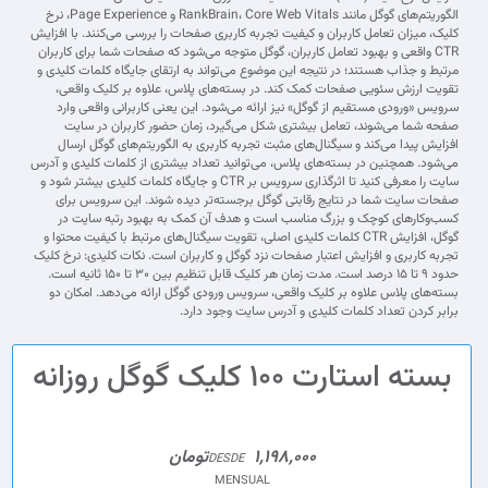
الگوریتم‌های گوگل مانند RankBrain، Core Web Vitals و Page Experience، نرخ
کلیک، میزان تعامل کاربران و کیفیت تجربه کاربری صفحات را بررسی می‌کنند. با افزایش
CTR واقعی و بهبود تعامل کاربران، گوگل متوجه می‌شود که صفحات شما برای کاربران
مرتبط و جذاب هستند؛ در نتیجه این موضوع می‌تواند به ارتقای جایگاه کلمات کلیدی و
تقویت ارزش سئویی صفحات کمک کند. در بسته‌های پلاس، علاوه بر کلیک واقعی،
سرویس «ورودی مستقیم از گوگل» نیز ارائه می‌شود. این یعنی کاربرانی واقعی وارد
صفحه شما می‌شوند، تعامل بیشتری شکل می‌گیرد، زمان حضور کاربران در سایت
افزایش پیدا می‌کند و سیگنال‌های مثبت تجربه کاربری به الگوریتم‌های گوگل ارسال
می‌شود. همچنین در بسته‌های پلاس، می‌توانید تعداد بیشتری از کلمات کلیدی و آدرس
سایت را معرفی کنید تا اثرگذاری سرویس بر CTR و جایگاه کلمات کلیدی بیشتر شود و
صفحات سایت شما در نتایج رقابتی گوگل برجسته‌تر دیده شوند. این سرویس برای
کسب‌وکارهای کوچک و بزرگ مناسب است و هدف آن کمک به بهبود رتبه سایت در
گوگل، افزایش CTR کلمات کلیدی اصلی، تقویت سیگنال‌های مرتبط با کیفیت محتوا و
تجربه کاربری و افزایش اعتبار صفحات نزد گوگل و کاربران است. نکات کلیدی: نرخ کلیک
حدود ۹ تا ۱۵ درصد است. مدت زمان هر کلیک قابل تنظیم بین ۳۰ تا ۱۵۰ ثانیه است.
بسته‌های پلاس علاوه بر کلیک واقعی، سرویس ورودی گوگل ارائه می‌دهد. امکان دو
برابر کردن تعداد کلمات کلیدی و آدرس سایت وجود دارد.
بسته استارت 100 کلیک گوگل روزانه
1,198,000تومان
DESDE
MENSUAL