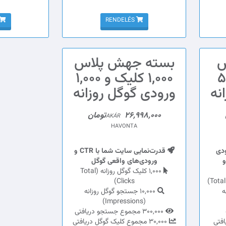
RENDELÉS
س
بسته جهش پلاس
و 500
1,000 کلیک و 1,000
نه
ورودی گوگل روزانه
26,998,000تومان
AKÁR
HAVONTA
رودی
قدرت‌نمایی سایت شما با CTR و
و
ورودی‌های واقعی گوگل
1,000 کلیک گوگل روزانه (Total
Clicks)
ه
10,000 جستجو گوگل روزانه
(Impressions)
300,000 مجموع جستجو دریافتی
30,000 مجموع کلیک گوگل دریافتی