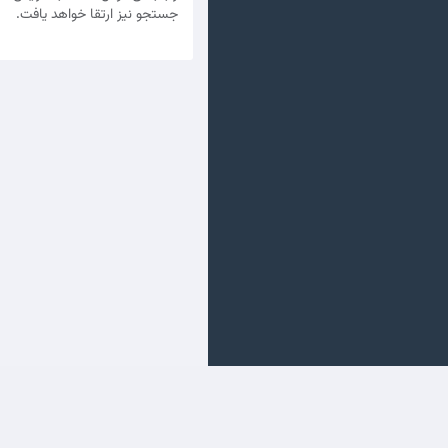
جستجو نیز ارتقا خواهد یافت.
Szerzői jog © 2026 جهش فا. Minden Jog Fenntartva.