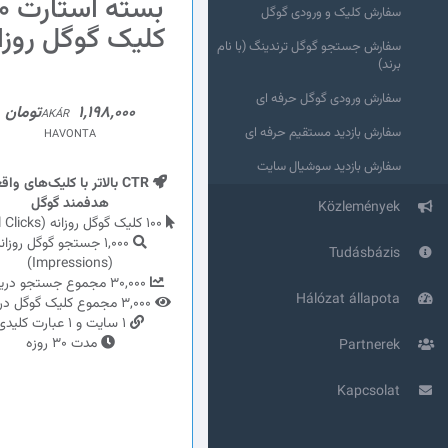
بسته 
سفارش کلیک و ورودی گوگل
کلیک گوگل روزا
سفارش جستجو گوگل ترندینگ (با نام
برند)
سفارش ورودی گوگل حرفه ای
1,198,000تومان
AKÁR
سفارش بازدید مستقیم حرفه ای
HAVONTA
سفارش بازدید سوشیال سایت
CTR بالاتر با کلیک‌های وا
هدفمند گوگل
Közlemények
100 کلیک گوگل روزانه (Total Clicks)
1,000 جستجو گوگل روزان
Tudásbázis
(Impressions)
30,000 مجموع جستجو دریافتی
Hálózat állapota
3,000 مجموع کلیک گوگل دریافتی
1 سایت و 1 عبارت کلیدی
مدت 30 روزه
Partnerek
Kapcsolat