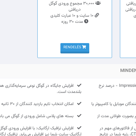
30,000 مجموع ورودی گوگل
دریافتی
10 سایت و 10 عبارت کلیدی
مدت 30 روزه
RENDELÉS
MINDE
درصد نرخ جستجو Impressions 100% - درصد نرخ
افزایش جایگاه در گوگل نوعی سرمایه‌گذاری هد
بلندمدت است.
دگان موبایل یا کامپیوتر یا
امکان انتخاب تایم بازدید کنندگان از 30 ثانیه تا 150 ثانیه
 بصورت طولانی مدت از
بسته های پلاس شامل ورودی از گوگل می با
تبه در گوگل: CTR یکی از فاکتورهای مهم در
افزایش ترافیک ارگانیک: با افزایش ورودی گوگل،
رتبه‌بندی گوگل است. با افزایش CTR، رتبه شما در نتایج
ارگانیک سایت شما نیز افزایش می‌یابد. ترافیک ارگا