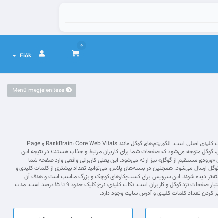
0
Fiók
Menü megjelenítése
سرویس خرید کلیک گوگل و بسته‌های ترکیبی پلاس جهش فا یک ابزار حرفه‌ای برای افزایش نرخ کلیک (CTR) صفحات سایت شما روی کلمات کلیدی اصلی است. الگوریتم‌های گوگل مانند RankBrain، Core Web Vitals و Page
تجربه کاربری صفحات را بررسی می‌کنند. با افزایش CTR واقعی و بهبود تعامل کاربران، گوگل متوجه می‌شود که صفحات شما برای کاربران مرتبط و جذاب هستند؛ در نتیجه این
رودی مستقیم از گوگل» نیز ارائه می‌شود. این یعنی کاربرانی واقعی وارد صفحه شما
گوگل ارسال می‌شود. همچنین در بسته‌های پلاس، می‌توانید تعداد بیشتری از کلمات کلیدی و
 در نتایج رقابتی گوگل برجسته‌تر دیده شوند. این سرویس برای کسب‌وکارهای کوچک و بزرگ مناسب است و هدف آن
کمک به بهبود رتبه سایت در گوگل، افزایش CTR کلمات کلیدی اصلی، تقویت سیگنال‌های مرتبط با کیفیت محتوا و تجربه کاربری و افزایش اعتبار صفحات نزد گوگل و کاربران است. نکات کلیدی: نرخ کلیک حدود ۹ تا ۱۵ درصد است. مدت