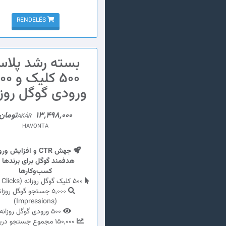
RENDELÉS
بسته رشد پلا
500 کلیک 
ورودی گوگل روزا
13,498,000تومان
AKÁR
HAVONTA
جهش CTR و افزایش و
هدفمند گوگل برای برندها 
کسب‌وکارها
500 کلیک گوگل روزانه (Total Clicks)
5,000 جستجو گوگل روزان
(Impressions)
500 ورودی گوگل روزانه
150,000 مجموع جستجو دریافتی