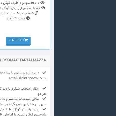
15,000 مجموع کلیک گوگل دریافتی
15,000 مجموع ورودی گوگل دریافتی
5 سایت و 5 عبارت کلیدی
مدت 30 روزه
RENDELÉS
N CSOMAG TARTALMAZZA
کلیک Total Clicks 9&15%
امکان انتخاب پلتفرم بازدید کنن
هر دو
امکان استفاده مستمر و دائم
سرویس ها بدون هیچگونه ریسک
بهبود ر