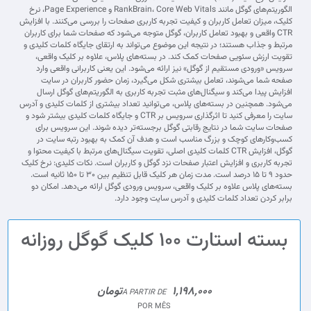
الگوریتم‌های گوگل مانند RankBrain، Core Web Vitals و Page Experience، نرخ
کلیک، میزان تعامل کاربران و کیفیت تجربه کاربری صفحات را بررسی می‌کنند. با افزایش
CTR واقعی و بهبود تعامل کاربران، گوگل متوجه می‌شود که صفحات شما برای کاربران
مرتبط و جذاب هستند؛ در نتیجه این موضوع می‌تواند به ارتقای جایگاه کلمات کلیدی و
تقویت ارزش سئویی صفحات کمک کند. در بسته‌های پلاس، علاوه بر کلیک واقعی،
سرویس «ورودی مستقیم از گوگل» نیز ارائه می‌شود. این یعنی کاربرانی واقعی وارد
صفحه شما می‌شوند، تعامل بیشتری شکل می‌گیرد، زمان حضور کاربران در سایت
افزایش پیدا می‌کند و سیگنال‌های مثبت تجربه کاربری به الگوریتم‌های گوگل ارسال
می‌شود. همچنین در بسته‌های پلاس، می‌توانید تعداد بیشتری از کلمات کلیدی و آدرس
سایت را معرفی کنید تا اثرگذاری سرویس بر CTR و جایگاه کلمات کلیدی بیشتر شود و
صفحات سایت شما در نتایج رقابتی گوگل برجسته‌تر دیده شوند. این سرویس برای
کسب‌وکارهای کوچک و بزرگ مناسب است و هدف آن کمک به بهبود رتبه سایت در
گوگل، افزایش CTR کلمات کلیدی اصلی، تقویت سیگنال‌های مرتبط با کیفیت محتوا و
تجربه کاربری و افزایش اعتبار صفحات نزد گوگل و کاربران است. نکات کلیدی: نرخ کلیک
حدود ۹ تا ۱۵ درصد است. مدت زمان هر کلیک قابل تنظیم بین ۳۰ تا ۱۵۰ ثانیه است.
بسته‌های پلاس علاوه بر کلیک واقعی، سرویس ورودی گوگل ارائه می‌دهد. امکان دو
برابر کردن تعداد کلمات کلیدی و آدرس سایت وجود دارد.
بسته استارت 100 کلیک گوگل روزانه
1,198,000تومان
A PARTIR DE
POR MÊS