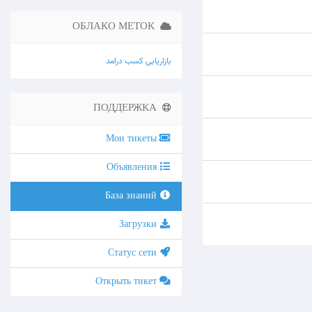
ОБЛАКО МЕТОК
بازاریابی
کسب درامد
ПОДДЕРЖКА
Мои тикеты
Объявления
База знаний
Загрузки
Статус сети
Открыть тикет