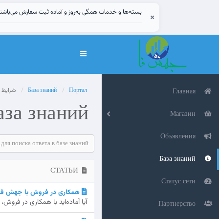
بسته‌ها و خدمات همگی به‌روز و آماده ثبت سفارش می‌باشن
×
Переключить
навигацию
Портал
База знаний
شرایط 
Главная
аза знаний
Магазин
Объявления
База знаний
СТАТЬИ
Статус сети
همکاری در فروش با جهش فا – سود ۲۱٪ و هدیه 
آیا آماده‌اید با همکاری در فرو
Партнерство