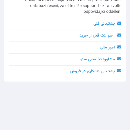
Pokud nemůžete najít řešení Vašeho problému v naši
databázi řešení, založte níže support tickt a zvolte
odpovídající oddělení.
پشتیبانی فنی
سوالات قبل از خريد
امور مالی
مشاوره تخصصی سئو
پشتیبانی همکاری در فروش