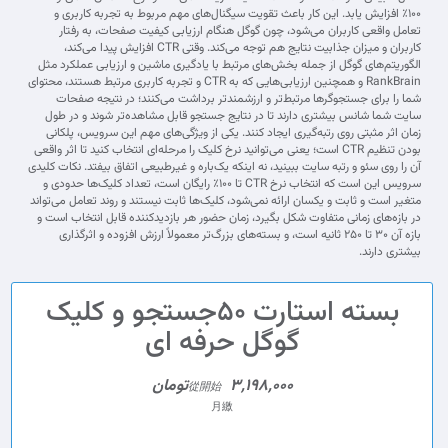
۱۰۰٪ افزایش یابد. این کار باعث تقویت سیگنال‌های مهم مربوط به تجربه کاربری و
تعامل واقعی کاربران می‌شود، چون گوگل هنگام ارزیابی کیفیت صفحات، به رفتار
کاربران و میزان جذابیت نتایج هم توجه می‌کند. وقتی CTR افزایش پیدا می‌کند،
الگوریتم‌های گوگل از جمله بخش‌های مرتبط با یادگیری ماشین و ارزیابی عملکرد مثل
RankBrain و همچنین ارزیابی‌هایی که به CTR و تجربه کاربری مرتبط هستند، محتوای
شما را برای جستجوگرها مرتبط‌تر و ارزشمندتر برداشت می‌کنند؛ در نتیجه صفحات
سایت شما شانس بیشتری دارند تا در نتایج جستجو قابل مشاهده‌تر شوند و در طول
زمان اثر مثبتی روی رتبه‌گیری ایجاد کنند. یکی از ویژگی‌های مهم این سرویس، پلکانی
بودن تنظیم CTR است؛ یعنی می‌توانید نرخ کلیک را مرحله‌ای انتخاب کنید تا اثر واقعی
آن را روی سئو و رتبه سایت ببینید، نه اینکه یک‌باره و غیرطبیعی اتفاق بیفتد. نکات کلیدی
سرویس این است که انتخاب نرخ CTR تا ۱۰۰٪ رایگان است، تعداد کلیک‌ها حدودی و
متغیر است و ثابت و یکسان ارائه نمی‌شود، کلیک‌ها ثابت نیستند و روند تعامل می‌تواند
در بازه‌های زمانی متفاوت شکل بگیرد، زمان حضور هر بازدیدکننده قابل انتخاب است و
بازه آن ۳۰ تا ۲۵۰ ثانیه است، و بسته‌های بزرگ‌تر معمولاً ارزش افزوده و اثرگذاری
بیشتری دارند.
بسته استارت 50جستجو و کلیک
گوگل حرفه ای
3,198,000تومان
從開始
月繳