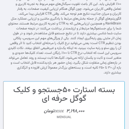
۱۰۰٪ افزایش یابد. این کار باعث تقویت سیگنال‌های مهم مربوط به تجربه کاربری و
تعامل واقعی کاربران می‌شود، چون گوگل هنگام ارزیابی کیفیت صفحات، به رفتار
کاربران و میزان جذابیت نتایج هم توجه می‌کند. وقتی CTR افزایش پیدا می‌کند،
الگوریتم‌های گوگل از جمله بخش‌های مرتبط با یادگیری ماشین و ارزیابی عملکرد مثل
RankBrain و همچنین ارزیابی‌هایی که به CTR و تجربه کاربری مرتبط هستند، محتوای
شما را برای جستجوگرها مرتبط‌تر و ارزشمندتر برداشت می‌کنند؛ در نتیجه صفحات
سایت شما شانس بیشتری دارند تا در نتایج جستجو قابل مشاهده‌تر شوند و در طول
زمان اثر مثبتی روی رتبه‌گیری ایجاد کنند. یکی از ویژگی‌های مهم این سرویس، پلکانی
بودن تنظیم CTR است؛ یعنی می‌توانید نرخ کلیک را مرحله‌ای انتخاب کنید تا اثر واقعی
آن را روی سئو و رتبه سایت ببینید، نه اینکه یک‌باره و غیرطبیعی اتفاق بیفتد. نکات کلیدی
سرویس این است که انتخاب نرخ CTR تا ۱۰۰٪ رایگان است، تعداد کلیک‌ها حدودی و
متغیر است و ثابت و یکسان ارائه نمی‌شود، کلیک‌ها ثابت نیستند و روند تعامل می‌تواند
در بازه‌های زمانی متفاوت شکل بگیرد، زمان حضور هر بازدیدکننده قابل انتخاب است و
بازه آن ۳۰ تا ۲۵۰ ثانیه است، و بسته‌های بزرگ‌تر معمولاً ارزش افزوده و اثرگذاری
بیشتری دارند.
بسته استارت 50جستجو و کلیک
گوگل حرفه ای
3,198,000تومان
DESDE
MENSUAL