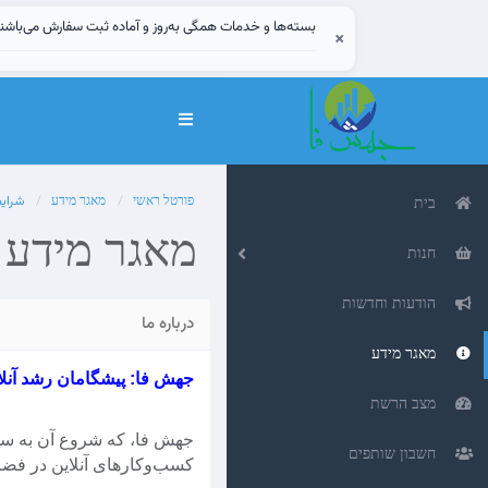
بسته‌ها و خدمات همگی به‌روز و آماده ثبت سفارش می‌باشن
×
הפעלת
ניווט
פורטל ראשי
מאגר מידע
شرای
בית
מאגר מידע
חנות
הודעות וחדשות
درباره ما
מאגר מידע
جهش فا: پیشگامان رشد آنلا
מצב הרשת
חשבון שותפים
کسب‌وکارهای آنلاین در فضا