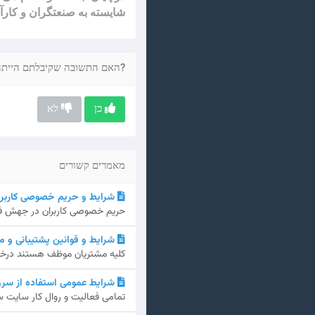
شایسته به صنعتگران و کارآ
?האם התשובה שקיבלתם הייתה
כן
לא
מאמרים קשורים
شرایط و حریم خصوصی کاربرا
حریم خصوصی کاربران در جهش فا تعهدات jaheshfa.ir در زمینه حفظ و نگهداری
شرایط و قوانین پشتیبانی و 
کلیه مشتریان موظف هستند درخواس
شرایط عمومی استفاده از سرو
تمامی فعالیت و روال کار سایت س