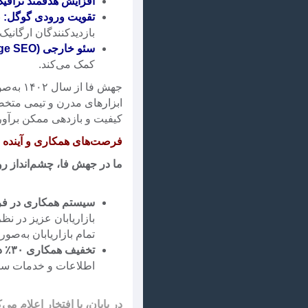
افزایش هدفمند ترافی
تقویت ورودی گوگل:
ب
بازدیدکنندگان ارگانیک
سئو خارجی (Off-Page SEO):
کمک می‌کند.
ابزارهای مدرن و تیمی متخصص
کیفیت و بازدهی ممکن برآور
فرصت‌های همکاری و آینده
ما در جهش فا، چشم‌انداز ر
سیستم همکاری در فروش 
بازاریابان عزیز در نظ
تمام بازاریابان به‌صو
تخفیف همکاری ۳۰٪ دائمی:
اطلاعات و خدمات سئو تخفیف همکاری دائمی ۳۰٪ را ا
در پایان، با افتخار اعلام م