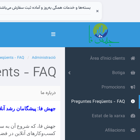
بسته‌ها و خدمات همگی به‌روز و آماده ثبت سفارش می‌باشن
×
Canvia
la
navegació
reqüents - FAQ
Administració
Àrea d'Inici clients
nts - FAQ
Botiga
Promocions
درباره ما
Preguntes Freqüents - FAQ
جهش فا: پیشگامان رشد آنلا
Estat de la xarxa
Afiliacions
کسب‌وکارهای آنلاین در فضا