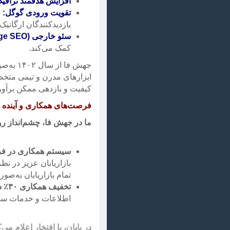
افزایش هدفمند ترافی
تقویت ورودی گوگل:
ب
بازدیدکنندگان ارگانیک
سئو خارجی (Off-Page SEO):
کمک می‌کند.
ابزارهای مدرن و تیمی متخصص
کیفیت و بازدهی ممکن برآور
فرصت‌های همکاری و آینده
ما در جهش فا، چشم‌انداز ر
سیستم همکاری در فروش 
بازاریابان عزیز در نظ
تمام بازاریابان به‌صو
تخفیف همکاری ۳۰٪ دائمی:
اطلاعات و خدمات سئو تخفیف همکاری دائمی ۳۰٪ را ا
در پایان، با افتخار اعلام م