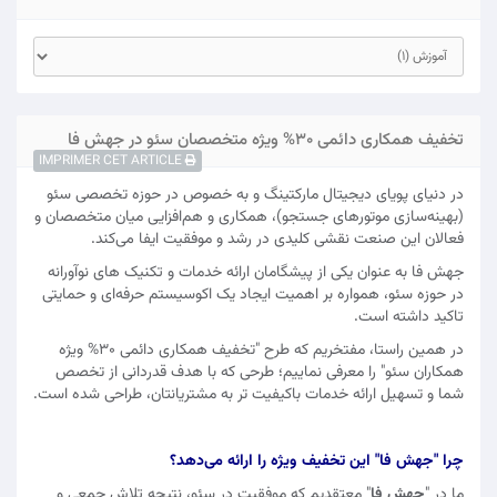
تخفیف همکاری دائمی 30% ویژه متخصصان سئو در جهش فا
IMPRIMER CET ARTICLE
در دنیای پویای دیجیتال مارکتینگ و به خصوص در حوزه تخصصی سئو
(بهینه‌سازی موتورهای جستجو)، همکاری و هم‌افزایی میان متخصصان و
فعالان این صنعت نقشی کلیدی در رشد و موفقیت ایفا می‌کند.
جهش فا به عنوان یکی از پیشگامان ارائه خدمات و تکنیک های نوآورانه
در حوزه سئو، همواره بر اهمیت ایجاد یک اکوسیستم حرفه‌ای و حمایتی
تاکید داشته است.
در همین راستا، مفتخریم که طرح "تخفیف همکاری دائمی 30% ویژه
همکاران سئو" را معرفی نماییم؛ طرحی که با هدف قدردانی از تخصص
شما و تسهیل ارائه خدمات باکیفیت‌ تر به مشتریانتان، طراحی شده است.
چرا "جهش فا" این تخفیف ویژه را ارائه می‌دهد؟
ما در "
جهش فا
" معتقدیم که موفقیت در سئو، نتیجه تلاش جمعی و