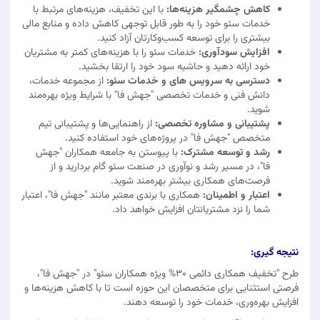
کاهش چشمگیر هزینه‌ها:
با این تخفیف، هزینه‌های مرتبط با
خدمات سئو خود را به طور قابل توجهی کاهش داده و منابع مالی
بیشتری را برای توسعه کسب‌وکارتان آزاد کنید.
افزایش سودآوری:
خدمات سئو را با هزینه‌های کمتر به مشتریان
خود ارائه دهید و حاشیه سود خود را ارتقا بخشید.
دسترسی به سرویس های و خدمات سئو:
از مجموعه خدمات،
دانش فنی و خدمات تخصصی "جهش فا" با شرایط ویژه بهره‌مند
شوید.
پشتیبانی و مشاوره تخصصی:
از راهنمایی‌ها و پشتیبانی تیم
متخصص "جهش فا" در پروژه‌های خود استفاده کنید.
رشد و توسعه مشترک:
با پیوستن به جامعه همکاران "جهش
فا"، در مسیر رشد و نوآوری در صنعت سئو گام بردارید و از
فرصت‌های همکاری بیشتر بهره‌مند شوید.
اعتبار و اطمینان:
همکاری با برندی معتبر مانند "جهش فا"، اعتبار
شما را نزد مشتریانتان افزایش خواهد داد.
نتیجه‌ گیری:
طرح "تخفیف همکاری دائمی 30% ویژه همکاران سئو" در "جهش فا"،
فرصتی استثنایی برای متخصصان این حوزه است تا با کاهش هزینه‌ها و
افزایش بهره‌وری، خدمات خود را توسعه دهند.