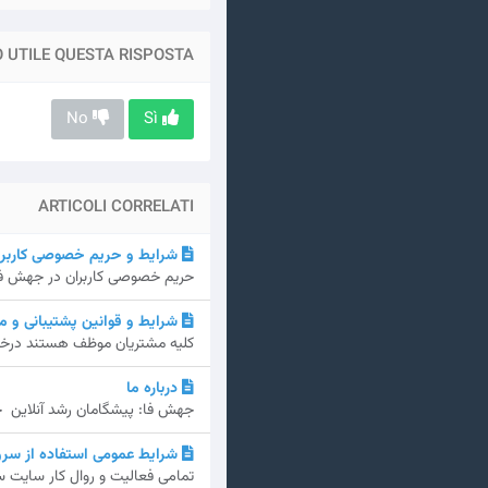
 UTILE QUESTA RISPOSTA?
No
Sì
ARTICOLI CORRELATI
شرایط و حریم خصوصی کاربرا
حریم خصوصی کاربران در جهش فا تعهدات jaheshfa.ir در زمینه حفظ و نگهداری
شرایط و قوانین پشتیبانی و 
کلیه مشتریان موظف هستند درخواس
درباره ما
جهش فا: پیشگامان رشد آنلاین جهش فا، که شروع آن به س
شرایط عمومی استفاده از سرو
تمامی فعالیت و روال کار سایت س