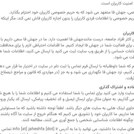
منیت کاربران است.
ی، جهش فا متعهد می شود که به حریم خصوصی کاربران خود احترام بگذارد.
 خصوصی یا اطلاعات فردی کاربران را بدون اجازه کاربران فاش نمی کند، مگر اینکه 
ربران
ی اکثر افراد جامعه، درست مانندجهش فا اهمیت دارد. ما در جهش فا سعی داریم 
رای فعالیت شما در جهش فا ایجاد کنیم. ما اقدامات احتیاطی لازم را برای محافظت 
عات حساس را از طریق وب سایت ثبت می کنید یا ارسال می کنید، اطلاعات شما ه
فظت می شود.
 که شما داوطلبانه با ارسال فرم تماس یا ثبت نام در سایت در اختیار ما قرار می ده
کنیم، نزد جهش فا نگهداری می شود و به جز (در مواردی که قانون و مراجع ذیصلاح آن 
رفت.
اده و اشتراک گذاری
 سایت وارد می کنید برای تماس با شما استفاده می کنیم و اطلاعات شما را با هیچ
گذاریم. به عنوان مثال برای ارسال ایمیل و کد تخفیف پیامکی، ارسال کد یکبار ورود 
لینک هایی به سایت های دیگر باشد. لطفاً توجه داشته باشید که ما مسئولیتی در
اریم. ما کاربران خود را تشویق می کنیم که هنگام خروج از سایت ما آگاه باشند و
گونه اطلاعات شناسایی شخصی را جمع آوری می کنند، مطالعه کنند.
اگر شما اعتراضی نسبت به لینک های س