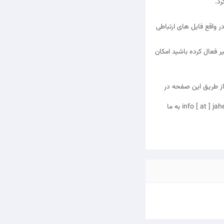
رد.
 واقع فایل های ارتباطی
ر فعال کرده باشید امکان
ز طریق این صفحه در
در صورتی که احساس می کنید ما از این قوانین و سیاست ها تبعیت نمی کنیم، از طریق ایمیل info [ at ] jaheshfa [dot] ir به ما