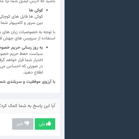
باشید که آدرس ایمیل شما نزد ما 
کوکی ها
کوکی ها فایل های کوچکی ه
بین سرور و کامپیوتر شما 
با توجه به خصوصیات زبان های برن
استفاده از سرویس های جهش فا را
به روز رسانی حریم خصو
سیاست حفظ حریم خصوصی ج
اختیار شما قرار خواهد گر
اطلاع دهید.
با آرزوی موفقیت و سربلندی شما
آیا این پاسخ به شما کمک کرد؟
بلی
خیر