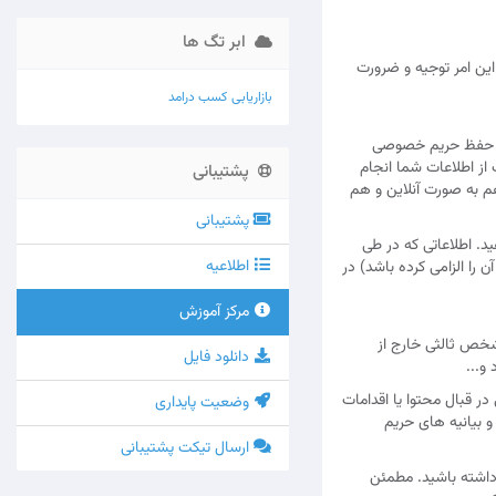
ابر تگ ها
این امر توجیه و ضرورت
بازاریابی
کسب درامد
با حفظ حریم خصوصی
از اطلاعات شما انجام
پشتیبانی
م به صورت آنلاین و هم
پشتیبانی
ید. اطلاعاتی که در طی
اطلاعیه
را الزامی کرده باشد) در
مرکز آموزش
 شخص ثالثی خارج از
دانلود فایل
و...
 قبال محتوا یا اقدامات
وضعیت پایداری
 بیانیه های حریم
ارسال تیکت پشتیبانی
ایت ما داشتید، می توانید با ما به آدرس info [at] jaheshfa [dot] ir تماس داشته باشید. مطمئن